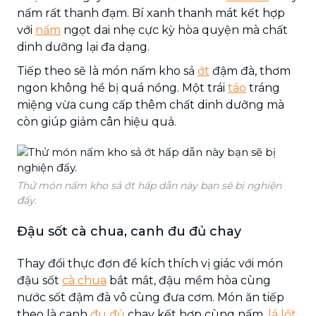
nấm rất thanh đạm. Bí xanh thanh mát kết hợp
với
nấm
ngọt dai nhẹ cực kỳ hòa quyện mà chất
dinh dưỡng lại đa dạng.
Tiếp theo sẽ là món nấm kho sả
ớt
đậm đà, thơm
ngon không hề bị quá nồng. Một trái
táo
tráng
miệng vừa cung cấp thêm chất dinh dưỡng mà
còn giúp giảm cân hiệu quả.
Thử món nấm kho sả ớt hấp dẫn này bạn sẽ bị nghiện
đấy.
Đậu sốt cà chua, canh đu đủ chay
Thay đổi thực đơn để kích thích vị giác với món
đậu sốt
cà chua
bắt mắt, đậu mềm hòa cùng
nước sốt đậm đà vô cùng đưa cơm. Món ăn tiếp
theo là canh
đu đủ
chay kết hợp cùng nấm,
lá lốt