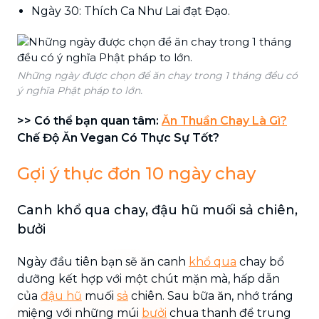
Ngày 30: Thích Ca Như Lai đạt Đạo.
Những ngày được chọn để ăn chay trong 1 tháng đều có
ý nghĩa Phật pháp to lớn.
>> Có thể bạn quan tâm:
Ăn Thuần Chay Là Gì?
Chế Độ Ăn Vegan Có Thực Sự Tốt?
Gợi ý thực đơn 10 ngày chay
Canh khổ qua chay, đậu hũ muối sả chiên,
bưởi
Ngày đầu tiên bạn sẽ ăn canh
khổ qua
chay bổ
dưỡng kết hợp với một chút mặn mà, hấp dẫn
của
đậu hũ
muối
sả
chiên. Sau bữa ăn, nhớ tráng
miệng với những múi
bưởi
chua thanh để trung