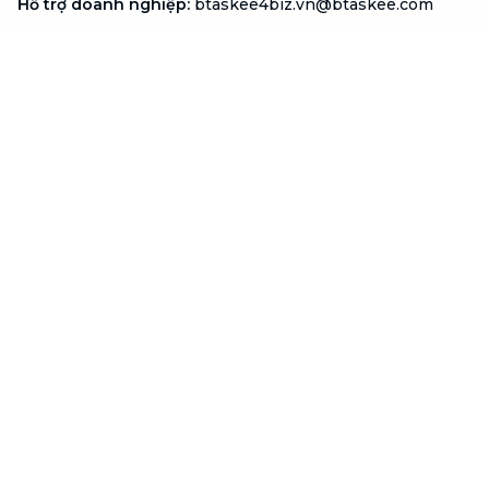
Hỗ trợ doanh nghiệp
:
btaskee4biz.vn@btaskee.com
Việt Nam
Hỗ trợ
Liên hệ
Khiếu nại
Công ty
Về bTaskee
Liên hệ
Tuyển dụng
Câu chuyện người giúp
việc
bTaskee dành cho
Blog
doanh nghiệp
Trở thành đối tác