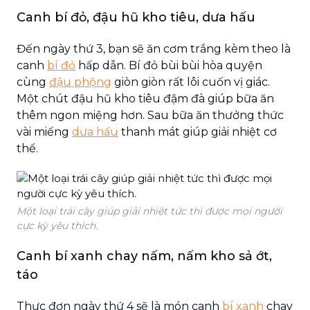
Canh bí đỏ, đậu hũ kho tiêu, dưa hấu
Đến ngày thứ 3, bạn sẽ ăn cơm trắng kèm theo là
canh
bí đỏ
hấp dẫn. Bí đỏ bùi bùi hòa quyện
cùng
đậu phộng
giòn giòn rất lôi cuốn vị giác.
Một chút đậu hũ kho tiêu đậm đà giúp bữa ăn
thêm ngon miệng hơn. Sau bữa ăn thưởng thức
vài miếng
dưa hấu
thanh mát giúp giải nhiệt cơ
thể.
Một loại trái cây giúp giải nhiệt tức thì được mọi người
cực kỳ yêu thích.
Canh bí xanh chay nấm, nấm kho sả ớt,
táo
Thực đơn ngày thứ 4 sẽ là món canh
bí xanh
chay