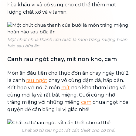
hòa khẩu vị và bổ sung cho cơ thể thêm một
lượng chất xơ và vitamin.
Một chút chua thanh của bưởi là món tráng miệng hoàn
hảo sau bữa ăn.
Canh rau ngót chay, mít non kho, cam
Món ăn đầu tiên cho thực đơn ăn chay ngày thứ 2
là canh
rau ngót
chay vô cùng đậm đà, hấp dẫn.
Kết hợp với nó là món
mít
non kho thơm lừng vô
cùng mới lạ và rất bắt miệng. Cuối cùng nhớ
tráng miệng với những miếng
cam
chua ngọt hòa
quyện để cân bằng lại vị giác nhé!
Chất xơ từ rau ngót rất cần thiết cho cơ thể.