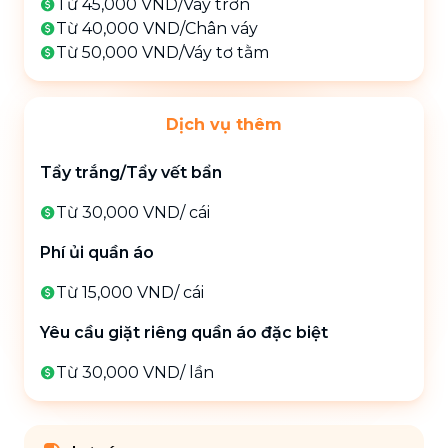
Từ 45,000 VND
/
Váy trơn
Từ 40,000 VND
/
Chân váy
Từ 50,000 VND
/
Váy tơ tằm
Dịch vụ thêm
Tẩy trắng/Tẩy vết bẩn
Từ 30,000 VND
/
cái
Phí ủi quần áo
Từ 15,000 VND
/
cái
Yêu cầu giặt riêng quần áo đặc biệt
Từ 30,000 VND
/
lần