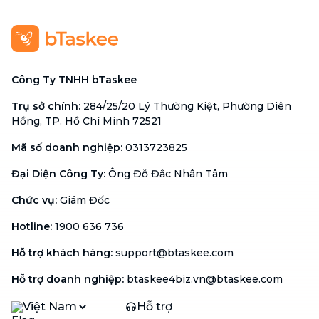
Công Ty TNHH bTaskee
Trụ sở chính
:
284/25/20 Lý Thường Kiệt, Phường Diên
Hồng, TP. Hồ Chí Minh 72521
Mã số doanh nghiệp
:
0313723825
Đại Diện Công Ty
:
Ông Đỗ Đắc Nhân Tâm
Chức vụ
:
Giám Đốc
Hotline
:
1900 636 736
Hỗ trợ khách hàng
:
support@btaskee.com
Hỗ trợ doanh nghiệp
:
btaskee4biz.vn@btaskee.com
Việt Nam
Hỗ trợ