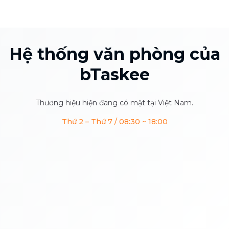
Hệ thống văn phòng của
bTaskee
Thương hiệu hiện đang có mặt tại Việt Nam.
Thứ 2 – Thứ 7 / 08:30 ~ 18:00
Miền Bắc
Miền Trung
3
Tỉnh/Thành
•
3
địa điểm
Miền Nam
2
Tỉnh/Thành
•
2
địa điểm
4
Tỉnh/Thành
•
7
địa điểm