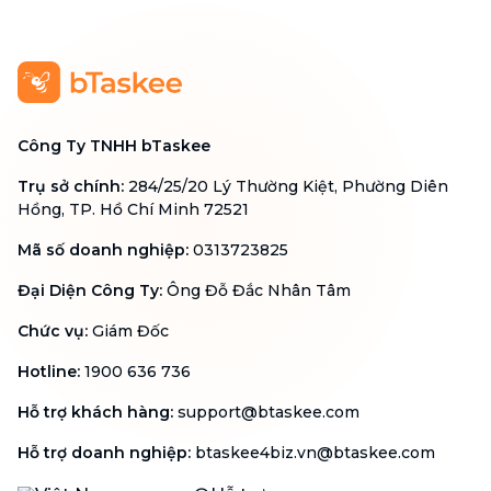
Công Ty TNHH bTaskee
Trụ sở chính
:
284/25/20 Lý Thường Kiệt, Phường Diên
Hồng, TP. Hồ Chí Minh 72521
Mã số doanh nghiệp
:
0313723825
Đại Diện Công Ty
:
Ông Đỗ Đắc Nhân Tâm
Chức vụ
:
Giám Đốc
Hotline
:
1900 636 736
Hỗ trợ khách hàng
:
support@btaskee.com
Hỗ trợ doanh nghiệp
:
btaskee4biz.vn@btaskee.com