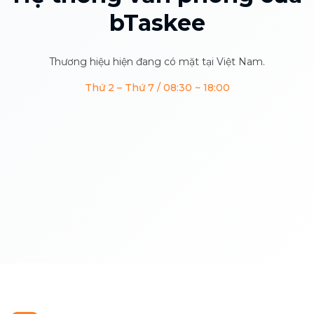
bTaskee
Thương hiệu hiện đang có mặt tại Việt Nam.
Thứ 2 – Thứ 7 / 08:30 ~ 18:00
Miền Bắc
Miền Trung
3
Tỉnh/Thành
•
4
địa điểm
Miền Nam
3
Tỉnh/Thành
•
3
địa điểm
5
Tỉnh/Thành
•
9
địa điểm