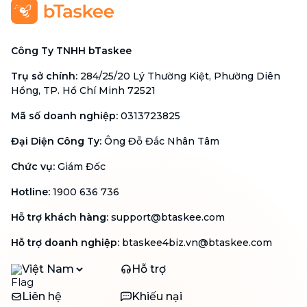
Công Ty TNHH bTaskee
Trụ sở chính
:
284/25/20 Lý Thường Kiệt, Phường Diên
Hồng, TP. Hồ Chí Minh 72521
Mã số doanh nghiệp
:
0313723825
Đại Diện Công Ty
:
Ông Đỗ Đắc Nhân Tâm
Chức vụ
:
Giám Đốc
Hotline
:
1900 636 736
Hỗ trợ khách hàng
:
support@btaskee.com
Hỗ trợ doanh nghiệp
:
btaskee4biz.vn@btaskee.com
Việt Nam
Hỗ trợ
Liên hệ
Khiếu nại