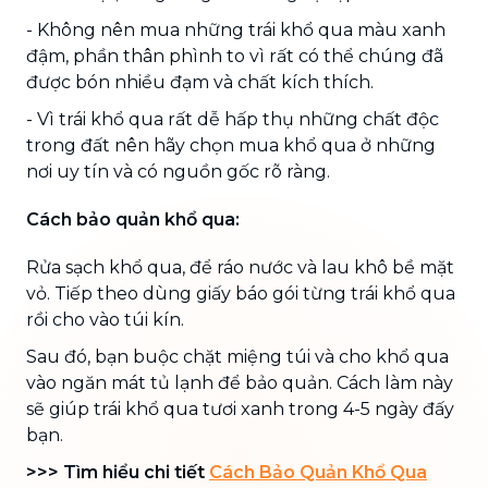
- Không nên mua những trái khổ qua màu xanh
đậm, phần thân phình to vì rất có thể chúng đã
được bón nhiều đạm và chất kích thích.
- Vì trái khổ qua rất dễ hấp thụ những chất độc
trong đất nên hãy chọn mua khổ qua ở những
nơi uy tín và có nguồn gốc rõ ràng.
Cách bảo quản khổ qua:
Rửa sạch khổ qua, để ráo nước và lau khô bề mặt
vỏ. Tiếp theo dùng giấy báo gói từng trái khổ qua
rồi cho vào túi kín.
Sau đó, bạn buộc chặt miệng túi và cho khổ qua
vào ngăn mát tủ lạnh để bảo quản. Cách làm này
sẽ giúp trái khổ qua tươi xanh trong 4-5 ngày đấy
bạn.
>>> Tìm hiểu chi tiết
Cách Bảo Quản Khổ Qua