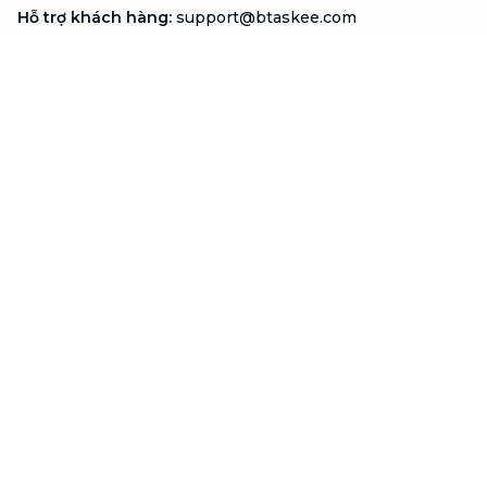
Hỗ trợ khách hàng
:
support@btaskee.com
Hỗ trợ doanh nghiệp
:
btaskee4biz.vn@btaskee.com
Việt Nam
Hỗ trợ
Liên hệ
Khiếu nại
Công ty
Về bTaskee
Liên hệ
Tuyển dụng
Câu chuyện người giúp
việc
bTaskee dành cho
Blog
doanh nghiệp
Trở thành đối tác