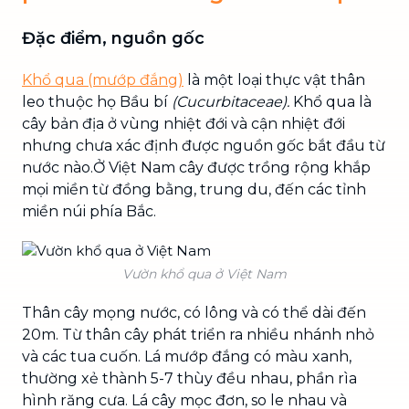
Đặc điểm, nguồn gốc
Khổ qua (mướp đắng)
là một loại thực vật thân
leo thuộc họ Bầu bí
(Cucurbitaceae).
Khổ qua là
cây bản địa ở vùng nhiệt đới và cận nhiệt đới
nhưng chưa xác định được nguồn gốc bắt đầu từ
nước nào.Ở Việt Nam cây được trồng rộng khắp
mọi miền từ đồng bằng, trung du, đến các tỉnh
miền núi phía Bắc.
Vườn khổ qua ở Việt Nam
Thân cây mọng nước, có lông và có thể dài đến
20m. Từ thân cây phát triển ra nhiều nhánh nhỏ
và các tua cuốn. Lá mướp đắng có màu xanh,
thường xẻ thành 5-7 thùy đều nhau, phần rìa
hình răng cưa. Lá cây mọc đơn, so le nhau và