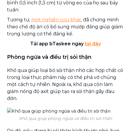
bình 0,5 inch (1,3 cm) từ vòng eo của họ sau bảy
tuần.
Tương tự,
một nghiên cứu khác
đã chứng minh
theo chế độ ăn có bổ sung mướp đắng giúp giảm
trọng lượng cơ thể đáng kể.
Tải app bTaskee ngay
tại đây
Phòng ngừa và điều trị sỏi thận
Khổ qua giúp loại bỏ sỏi thận nhờ các hợp chất có
trong loại thực phẩm này có thể phá vỡ chúng
một cách tự nhiên. Ngoài ra, khổ qua còn làm
giảm nồng độ axit giúp tạo ra sỏi thận gây đau
đớn.
Khổ qua giúp phòng ngừa và điều trị sỏi thận
Do đó, nếu đang bị sỏi thận kích thước nhỏ, bạn