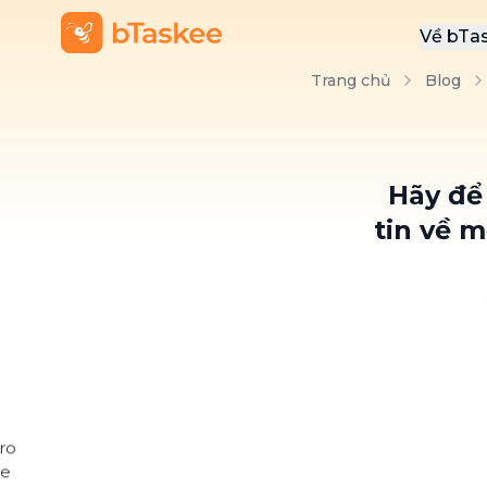
Về bTa
Trang chủ
Blog
Giới
Thôn
Khu
Hãy để
Tuy
tin về 
Liên
BLOG BTASKEE
"Mã" hóa tr