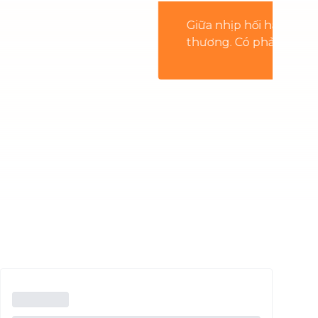
Thailand
gọt ngào cho người
ị quà cho người thương?
rds. Vừa giúp bạn ghi
Việt Nam