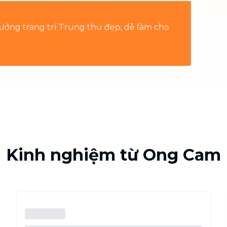
Chuyển nhà trọn gói, không lo dọn
dẹp nơi đi nơi đến
hững ngày giáp Tết, đừng quên dành một khoảng lặng n
g loay hoay giữa "núi" việc nhà dọn Tết và việc chuẩn b
Vệ sinh công nghiệp
NEW
ẩn bị cho bạn bộ sưu tập "Mã" ngọt ngào tại mục bRewa
Vệ sinh chuyên nghiệp cho văn
kia", vừa giúp tổ ấm tinh tươm để thảnh thơi đón Tết!
phòng, nhà xưởng, công trình lớn
Kinh nghiệm từ Ong Cam