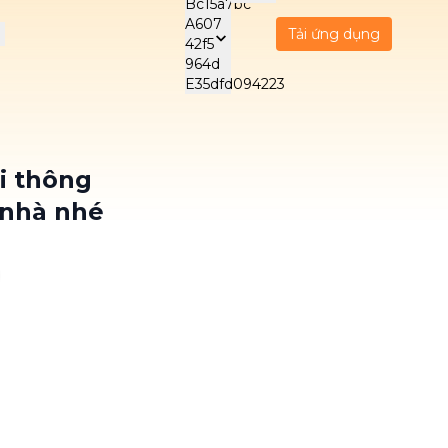
Tải ứng dụng
CH VỤ CHĂM SÓC
DỊCH VỤ BẢO
DỊCH V
 HỖ TRỢ
DƯỠNG ĐIỆN MÁY
DOANH 
Tiếng Việt
VIE
nghiệp
Care - Trông trẻ
Vệ sinh máy lạnh
Wellnes
i thông
Malaysia
Care - Chăm sóc
Vệ sinh bình nóng
Dọn dẹ
English
ENG
 nhà nhé
gười cao tuổi
lạnh
NEW
NEW
NEW
Care - Chăm sóc
Vệ sinh máy giặt
Vệ sinh
한국어
KOR
NEW
gười bệnh
phòng
NEW
日本語
Beauty
Dọn dẹ
JPN
NEW
Indonesia
phòng
11/02/2026