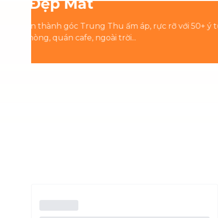
Giữa nhịp hối hả của n
thương. Có phải bạn đan
Đừng lo, bTaskee đã chu
điểm tuyệt đối với "nửa 