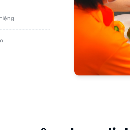
miệng
m