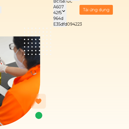
Tải ứng dụng
CH VỤ CHĂM SÓC
DỊCH VỤ BẢO
DỊCH V
 HỖ TRỢ
DƯỠNG ĐIỆN MÁY
DOANH 
Tiếng Việt
VIE
nghiệp
Care - Trông trẻ
Vệ sinh máy lạnh
Wellnes
Malaysia
Care - Chăm sóc
Vệ sinh bình nóng
Dọn dẹ
English
ENG
gười cao tuổi
lạnh
NEW
NEW
NEW
Care - Chăm sóc
Vệ sinh máy giặt
Vệ sinh
한국어
KOR
NEW
gười bệnh
phòng
NEW
日本語
Beauty
Dọn dẹ
JPN
NEW
Indonesia
phòng