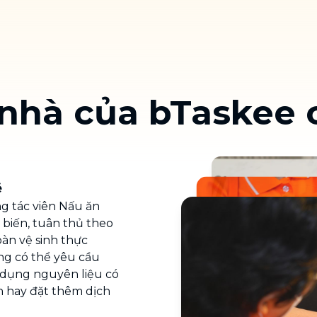
Chuyển nhà trọn gói, không lo dọn
dẹp nơi đi nơi đến
Vệ sinh công nghiệp
NEW
Vệ sinh chuyên nghiệp cho văn
phòng, nhà xưởng, công trình lớn
nhà của bTaskee c
ẽ
g tác viên Nấu ăn
 biến, tuân thủ theo
oàn vệ sinh thực
g có thể yêu cầu
ử dụng nguyên liệu có
h hay đặt thêm dịch