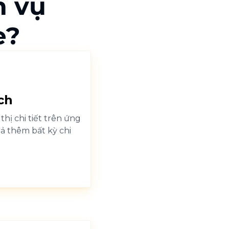
h vụ
e?
ch
thị chi tiết trên ứng
ả thêm bất kỳ chi