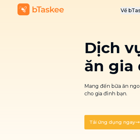
Về bTa
Giới
Thôn
Dịch v
Khu
Tuy
ăn gia
Liên
Mang đến bữa ăn ngon
cho gia đình bạn.
Tải ứng dụng ngay