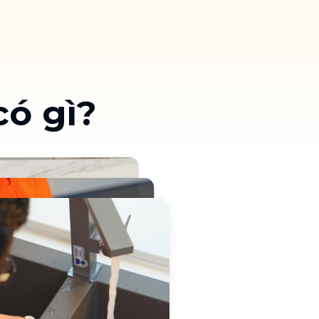
Thailand
ó gì?
Việt Nam