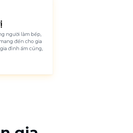
ị
ng người làm bếp,
 mang đến cho gia
gia đình ấm cúng,
n gia