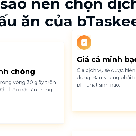
 sao nên chọn dịc
ấu ăn của bTaske
Giá cả minh bạ
anh chóng
Giá dịch vụ sẽ được hiển 
dụng. Bạn không phải tr
rong vòng 30 giây trên
phí phát sinh nào.
đầu bếp nấu ăn trong