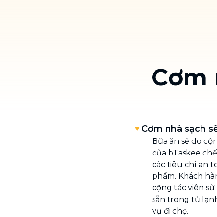
Cơm 
Cơm nhà sạch s
Bữa ăn sẽ do cộn
của bTaskee chế
các tiêu chí an t
phẩm. Khách hàn
cộng tác viên s
sẵn trong tủ lạn
vụ đi chợ.