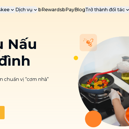
skee
Dịch vụ
bRewards
bPay
Blog
Trở thành đối tác
 Thiệu
Cộng Tác Viên
DỊ
DỊCH VỤ PHỔ BIẾN
g cáo báo chí
Đối tác dịch vụ
VÀ
ụ Nấu
Các dịch vụ được yêu thích nhất tại
bTaskee
yến mãi
Đối tác doanh 
b
Dọn dẹp nhà (ca lẻ)
ển dụng
b
 đình
Vệ sinh, dọn dẹp nhà cửa sạch tinh
n
 hệ
tươm
b
Tổng vệ sinh
n
 chuẩn vị “cơm nhà”
Dọn dẹp nhà cửa chuyên sâu, mọi
b
ngóc ngách
Vệ sinh sofa, rèm, nệm, thảm
Đánh bay mọi vết bẩn trên sofa, nệm,
rèm, thảm
Dịch vụ chuyển nhà
NEW