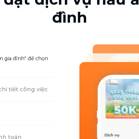
đình
n gia đình" để chọn
hi tiết công việc
nh toán