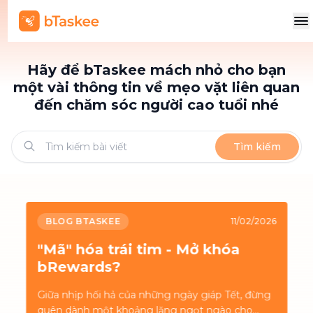
Hãy để bTaskee mách nhỏ cho bạn
một vài thông tin về mẹo vặt liên quan
đến chăm sóc người cao tuổi nhé
Tìm kiếm
BLOG BTASKEE
11/02/2026
"Mã" hóa trái tim - Mở khóa
bRewards?
Giữa nhịp hối hả của những ngày giáp Tết, đừng
quên dành một khoảng lặng ngọt ngào cho