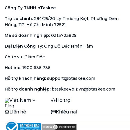
Công Ty TNHH bTaskee
Trụ sở chính
:
284/25/20 Lý Thường Kiệt, Phường Diên
Hồng, TP. Hồ Chí Minh 72521
Mã số doanh nghiệp
:
0313723825
Đại Diện Công Ty
:
Ông Đỗ Đắc Nhân Tâm
Chức vụ
:
Giám Đốc
Hotline
:
1900 636 736
Hỗ trợ khách hàng
:
support@btaskee.com
Hỗ trợ doanh nghiệp
:
btaskee4biz.vn@btaskee.com
Việt Nam
Hỗ trợ
Liên hệ
Khiếu nại