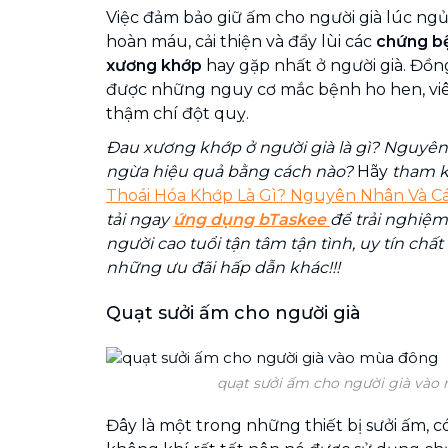
Việc đảm bảo giữ ấm cho người già lúc ngủ
hoàn máu, cải thiện và đẩy lùi các
chứng b
xương khớp
hay gặp nhất ở người già. Đồn
được những nguy cơ mắc bệnh ho hen, viê
thậm chí đột quỵ.
Đau xương khớp ở người già là gì? Nguyê
ngừa hiệu quả bằng cách nào?
Hãy
tham kh
Thoái Hóa Khớp Là Gì? Nguyên Nhân Và 
tải ngay
ứng dụng bTaskee
để trải nghiệm
người cao tuổi tận tâm tận tình, uy tín chấ
những ưu đãi hấp dẫn khác!!!
Quạt sưởi ấm cho người già
quạt sưởi ấm cho người già vào
Đây là một trong những thiết bị sưởi ấm, 