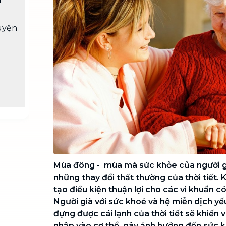
Chuyển nhà trọn gói, không lo dọn
dẹp nơi đi nơi đến
uyện
Vệ sinh công nghiệp
NEW
Vệ sinh chuyên nghiệp cho văn
phòng, nhà xưởng, công trình lớn
Mùa đông - mùa mà sức khỏe của người gi
những thay đổi thất thường của thời tiết. 
tạo điều kiện thuận lợi cho các vi khuẩn có
Người già với sức khoẻ và hệ miễn dịch yế
đựng được cái lạnh của thời tiết sẽ khiến
nhập vào cơ thể, gây ảnh hưởng đến sức k