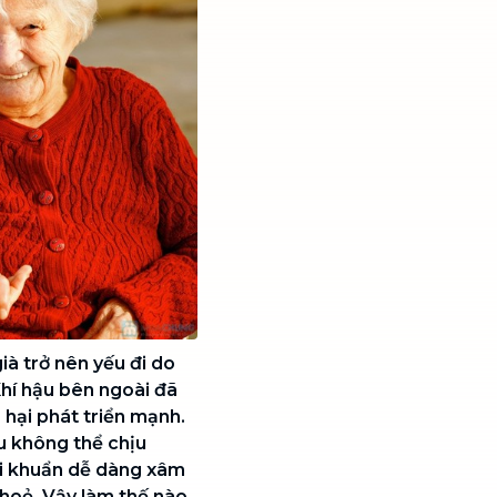
à trở nên yếu đi do
Khí hậu bên ngoài đã
 hại phát triển mạnh.
u không thể chịu
 vi khuẩn dễ dàng xâm
hoẻ. Vậy làm thế nào