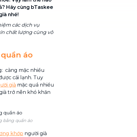
uả? Hãy cùng bTaskee
già nhé!
hiệm các dịch vụ
 tín chất lượng cùng vô
 quần áo
g: càng mặc nhiều
được cái lạnh. Tuy
ười già
mặc quá nhiều
già trở nên khó khăn
g bằng quần áo
ơng khớp
người già