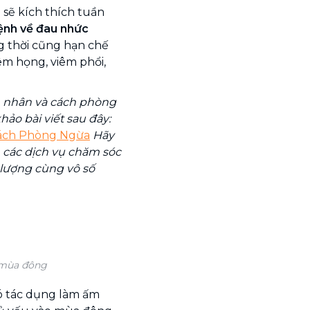
 sẽ kích thích tuần
ệnh về đau nhức
g thời cũng hạn chế
m họng, viêm phổi,
n nhân và cách phòng
ảo bài viết sau đây:
Cách Phòng Ngừa
Hãy
 các dịch vụ chăm sóc
t lượng cùng vô số
 mùa đông
có tác dụng làm ấm