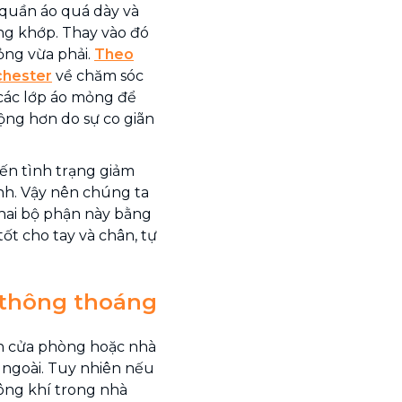
 quần áo quá dày và
g khớp. Thay vào đó
ỏng vừa phải.
Theo
chester
về chăm sóc
các lớp áo mỏng để
ộng hơn do sự co giãn
ến tình trạng giảm
ạnh. Vậy nên chúng ta
 hai bộ phận này bằng
tốt cho tay và chân, tự
 thông thoáng
n cửa phòng hoặc nhà
n ngoài. Tuy nhiên nếu
ông khí trong nhà