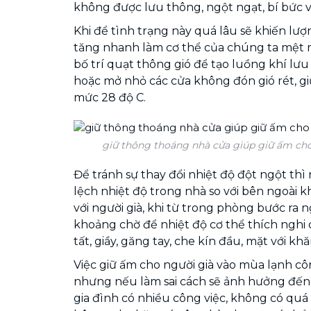
không được lưu thông, ngột ngạt, bí bức v
Khi để tình trạng này quá lâu sẽ khiến lư
tăng nhanh làm cơ thể của chúng ta mệt m
bố trí quạt thông gió để tạo luồng khí lư
hoặc mở nhỏ các cửa không đón gió rét, g
mức 28 độ C.
giữ thông thoáng nhà cửa giúp giữ ấm cho
Để tránh sự thay đổi nhiệt độ đột ngột th
lệch nhiệt độ trong nhà so với bên ngoài kh
với người già, khi từ trong phòng bước ra n
khoảng chờ để nhiệt độ cơ thể thích nghi 
tất, giầy, găng tay, che kín đầu, mặt với k
Việc giữ ấm cho người già vào mùa lạnh cô
nhưng nếu làm sai cách sẽ ảnh hưởng đến
gia đình có nhiều công việc, không có quá 