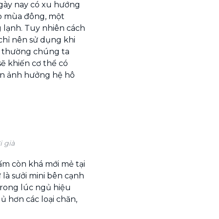
ngày nay có xu hướng
vào mùa đông, một
g lạnh. Tuy nhiên cách
chỉ nên sử dụng khi
nh thường chúng ta
ẽ khiến cơ thể có
ến ảnh hưởng hệ hô
 già
i ấm còn khá mới mẻ tại
là sưởi mini bên cạnh
trong lúc ngủ hiệu
gủ hơn các loại chăn,