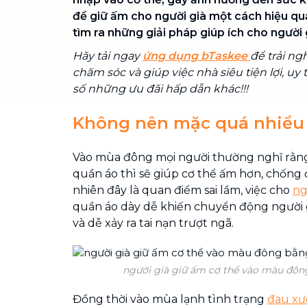
để giữ ấm cho người già một cách hiệu q
tìm ra những giải pháp giúp ích cho người 
Hãy tải ngay
ứng dụng bTaskee
để trải ng
chăm sóc và giúp việc nhà siêu tiện lợi, uy
số những ưu đãi hấp dẫn khác!!!
Không nên mặc quá nhiều
Vào mùa đông mọi người thường nghĩ rằn
quần áo thì sẽ giúp cơ thể ấm hơn, chống 
nhiên đây là quan điểm sai lầm, việc cho
ng
quần áo dày dễ khiến chuyển động người 
và dễ xảy ra tai nạn trượt ngã.
người già giữ ấm cơ thể vào màu đôn
Đồng thời vào mùa lạnh tình trạng
đau xư