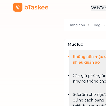
Về bTa
Giới
Trang chủ
Blog
Thôn
Khu
Tuy
Mục lục
Liên
Không nên mặc 
nhiều quần áo
Cần giữ phòng ấ
nhưng thông th
Sưởi ấm cho ngườ
đúng cách bằng
thiết bị trong nh