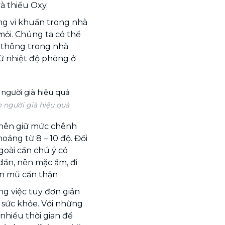
à thiếu Oxy.
ợng vi khuẩn trong nhà
ỏi. Chúng ta có thể
u thông trong nhà
iữ nhiệt độ phòng ở
 người già hiệu quả
ì nên giữ mức chênh
oảng từ 8 – 10 độ. Đối
goài cần chú ý có
dần, nên mặc ấm, đi
hăn mũ cẩn thận
ng việc tuy đơn giản
 sức khỏe. Với những
nhiều thời gian để