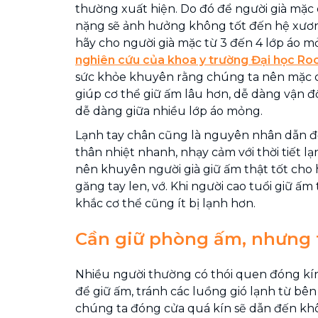
thường xuất hiện. Do đó để người già mặc
nặng sẽ ảnh hưởng không tốt đến hệ xươn
hãy cho người già mặc từ 3 đến 4 lớp áo m
nghiên cứu của khoa y trường Đại học Ro
sức khỏe khuyên rằng chúng ta nên mặc 
giúp cơ thể giữ ấm lâu hơn, dễ dàng vận đ
dễ dàng giữa nhiều lớp áo mỏng.
Lạnh tay chân cũng là nguyên nhân dẫn đ
thân nhiệt nhanh, nhạy cảm với thời tiết l
nên khuyên người già giữ ấm thật tốt cho
găng tay len, vớ. Khi người cao tuổi giữ ấm 
khắc cơ thể cũng ít bị lạnh hơn.
Cần giữ phòng ấm, nhưng
Nhiều người thường có thói quen đóng kí
để giữ ấm, tránh các luồng gió lạnh từ bê
chúng ta đóng cửa quá kín sẽ dẫn đến kh