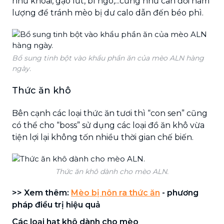
như khoai, gạo lứt, bí ngô,...cũng như cân đối hàm
lượng để tránh mèo bị dư calo dẫn đến béo phì.
Bổ sung tinh bột vào khẩu phần ăn của mèo ALN hàng
ngày.
Thức ăn khô
Bên cạnh các loại thức ăn tươi thì “con sen” cũng
có thể cho “boss” sử dụng các loại đồ ăn khô vừa
tiện lợi lại không tốn nhiều thời gian chế biến.
Thức ăn khô dành cho mèo ALN.
>> Xem thêm:
Mèo bị nôn ra thức ăn
- phương
pháp điều trị hiệu quả
Các loại hạt khô dành cho mèo