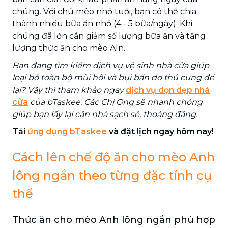
chúng. Với chú mèo nhỏ tuổi, bạn có thể chia
thành nhiều bữa ăn nhỏ (4 - 5 bữa/ngày). Khi
chúng đã lớn cần giảm số lượng bữa ăn và tăng
lượng thức ăn cho mèo Aln.
Bạn đang tìm kiếm dịch vụ vệ sinh nhà cửa giúp
loại bỏ toàn bộ mùi hôi và bụi bẩn do thú cưng để
lại? Vậy thì tham khảo ngay
dịch vụ dọn dẹp nhà
cửa
của bTaskee. Các Chị Ong sẽ nhanh chóng
giúp bạn lấy lại căn nhà sạch sẽ, thoáng đãng.
Tải
ứng dụng bTaskee
và đặt lịch ngay hôm nay!
Cách lên chế độ ăn cho mèo Anh
lông ngắn theo từng đặc tính cụ
thể
Thức ăn cho mèo Anh lông ngắn phù hợp