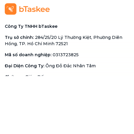
Công Ty TNHH bTaskee
Trụ sở chính
:
284/25/20 Lý Thường Kiệt, Phường Diên
Hồng, TP. Hồ Chí Minh 72521
Mã số doanh nghiệp
:
0313723825
Đại Diện Công Ty
:
Ông Đỗ Đắc Nhân Tâm
Chức vụ
:
Giám Đốc
Hotline
:
1900 636 736
Hỗ trợ khách hàng
:
support@btaskee.com
Hỗ trợ doanh nghiệp
:
btaskee4biz.vn@btaskee.com
Việt Nam
Hỗ trợ
Liên hệ
Khiếu nại