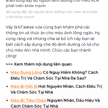
Bổ sung đầy đủ nguồn dinh dưỡng cho mèo ALN phát
triển khỏe mạnh.
Vậy là bTaskee vừa cùng bạn khám phá các
thông tin về thức ăn cho mèo Anh lông ngắn. Hy
vọng rằng với những chia sẻ bổ ích này bạn sẽ
biết cách xây dựng chế độ dinh dưỡng có lợi cho
chú mèo Aln nhà mình. Chúc các bạn thành
công!
>>> Xem thêm nội dung liên quan:
Mèo Rụng Lông
Có Nguy Hiểm Không? Cách
Điều Trị Và Chăm Sóc Tại Nhà Ra Sao?
Mèo Bị Hắt Xì
Hơi: Nguyên Nhân, Cách Điều Trị
Và Chăm Sóc Tại Nhà
Mèo Bị Tiêu Chảy
: Nguyên Nhân, Dấu Hiệu Và
Cách Chăm Sóc Tại Nhà