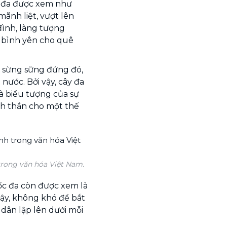
ây đa được xem như
ãnh liệt, vượt lên
đình, làng tượng
 bình yên cho quê
ẫn sừng sững đứng đó,
nước. Bởi vậy, cây đa
là biểu tượng của sự
nh thần cho một thế
trong văn hóa Việt Nam.
gốc đa còn được xem là
 vậy, không khó để bắt
dân lập lên dưới mỗi