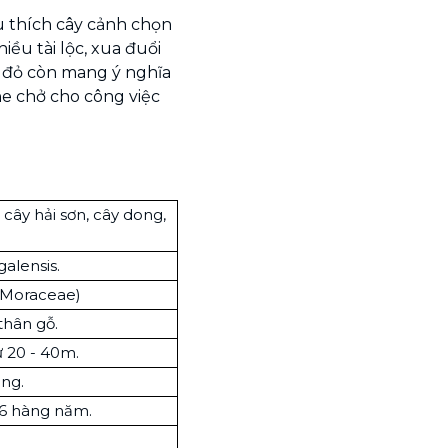
u thích cây cảnh chọn
ều tài lộc, xua đuổi
p đỏ còn mang ý nghĩa
he chở cho công việc
 cây hải sơn, cây dong,
alensis.
(Moraceae)
thân gỗ.
 20 - 40m.
ng.
 6 hàng năm.