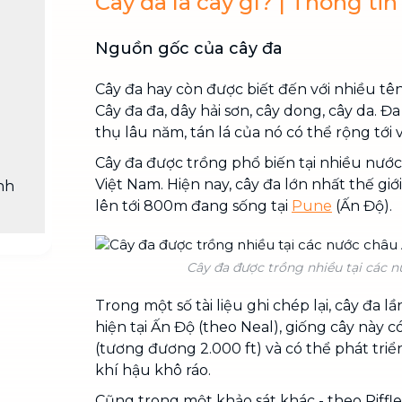
Cây đa là cây gì? | Thông tin
Nguồn gốc của cây đa
Cây đa hay còn được biết đến với nhiều tê
Cây đa đa, dây hải sơn, cây dong, cây da. Đ
g
thụ lâu năm, tán lá của nó có thể rộng tới
Cây đa được trồng phổ biến tại nhiều nước
Việt Nam. Hiện nay, cây đa lớn nhất thế giớ
nh
lên tới 800m đang sống tại
Pune
(Ấn Độ).
Cây đa được trồng nhiều tại các n
Trong một số tài liệu ghi chép lại, cây đa l
hiện tại Ấn Độ (theo Neal), giống cây này
(tương đương 2.000 ft) và có thể phát triể
khí hậu khô ráo.
Cũng trong một khảo sát khác - theo Riffle 