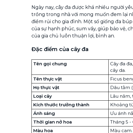
Ngày nay, cây đa được khá nhiều người yê
trồng trong nhà với mong muốn đem lại nhi
điềm rủi cho gia đình. Một số giống đa bú
của sự hạnh phúc, sum vầy, giúp bảo vệ, c
của gia chủ luôn thuận lợi, bình an.
Đặc điểm của cây đa
Tên gọi chung
Cây đa đa,
cây da.
Tên thực vật
Ficus beng
Họ thực vật
Dâu tằm 
Loại cây
Lâu năm, 
Kích thước trưởng thành
Khoảng từ
Ánh sáng
Ưu ánh nắ
Thời gian nở hoa
Tháng 5 -
Màu hoa
Màu cam.