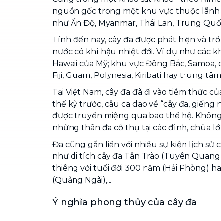
nguồn gốc trong một khu vực thuộc lãnh 
như Ấn Độ, Myanmar, Thái Lan, Trung Quốc
Tính đến nay, cây đa được phát hiện và trồ
nước có khí hậu nhiệt đới. Ví dụ như các kh
Hawaii của Mỹ; khu vực Đông Bắc, Samoa, 
Fiji, Guam, Polynesia, Kiribati hay trung t
Tại Việt Nam, cây đa đã đi vào tiềm thức c
thế kỷ trước, câu ca dao về “cây đa, giếng 
được truyền miệng qua bao thế hệ. Không
những thân đa cổ thụ tại các đình, chùa lớ
Đa cũng gắn liền với nhiều sự kiện lịch sử 
như di tích cây đa Tân Trào (Tuyên Quang),
thiêng với tuổi đời 300 năm (Hải Phòng) h
(Quảng Ngãi),...
Ý nghĩa phong thủy của cây đa