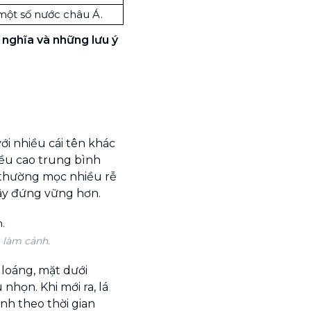
một số nước châu Á.
Ý nghĩa và những lưu ý
với nhiều cái tên khác
iều cao trung bình
 thường mọc nhiều rễ
cây đứng vững hơn.
 làm cảnh.
loáng, mặt dưới
nhọn. Khi mới ra, lá
nh theo thời gian