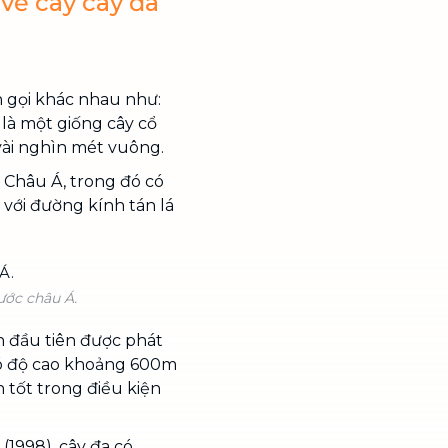
 về cây cây đa
n gọi khác nhau như:
a là một giống cây cổ
 vài nghìn mét vuông.
 Châu Á, trong đó có
i với đường kính tán lá
ước châu Á.
ần đầu tiên được phát
 có độ cao khoảng 600m
n tốt trong điều kiện
(1998), cây đa có