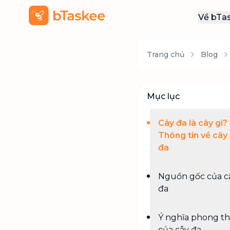
Về bTa
Giới
Trang chủ
Blog
Thôn
Khu
Tuy
Mục lục
Liên
Cây đa là cây gì? 
Thông tin về cây
đa
Nguồn gốc của c
đa
Ý nghĩa phong t
của cây đa