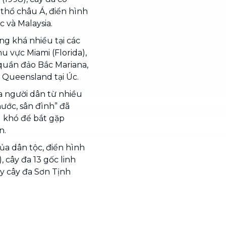
thổ châu Á, điển hình
 và Malaysia.
ng khá nhiều tại các
u vực Miami (Florida),
quần đảo Bắc Mariana,
âm Queensland tại Úc.
ủa người dân từ nhiều
nước, sân đình” đã
 khó để bắt gặp
n.
của dân tộc, điển hình
 cây đa 13 gốc linh
ay cây đa Sơn Tịnh