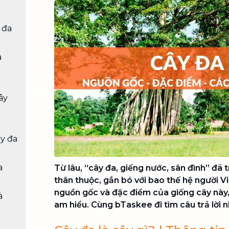
Chuyển nhà trọn gói, không lo dọn
dẹp nơi đi nơi đến
 đa
Vệ sinh công nghiệp
NEW
Vệ sinh chuyên nghiệp cho văn
a
phòng, nhà xưởng, công trình lớn
ây
y đa
a
Từ lâu, “cây đa, giếng nước, sân đình” đã 
thân thuộc, gắn bó với bao thế hệ người Vi
nguồn gốc và đặc điểm của giống cây này,
à
am hiểu. Cùng bTaskee đi tìm câu trả lời n