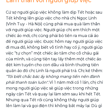
Làm thân với người giúp việc
Cứ sợ người giúp việc không làm dịp Tết hoặc sau
Tết không lên giúp việc cho nhà chị Ngọc Linh
(Vĩnh Tuy - Hà Nội) cũng phải mua quà làm thân
với người giúp việc. Người giúp chị em thích một
chiếc áo mới, chị cũng phải bỏ tiền ra mua cái áo
để người giúp việc. Được hôm nay người giúp việc
đi mua đồ, không biết vô tình hay cố ý, người giúp
việc “tự chọn” một chiếc áo tắm cho cô cháu gái
của mình, và cũng tiện tay lấy thêm một chiếc áo
dệt kim tuyến cho con dâu và bình thường tiền
quần áo đó chị Linh là người phải trả. Chị kể thêm:
“Tôi biết chắc bác ấy không mang tiền nên đành
phải thanh toán luôn".
Vì 1 năm mới có 1 lần, chị chỉ
mong người giúp việc sẽ giúp việc trong những
ngày cận Tết và quay lại làm sớm sau khi hết Tết.
Nhưng qua Tết rồi cũng không thấy người giúp
lên làm lại và gọi điện thì không bắt máy lại. Dù gì