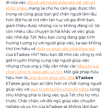
đi nữa việc
đối xử với người giúp việc rất cần sự
khôn khéo
, mang lại cho họ cảm giác được tôn
trọng và cũng giúp bạn giữ chân người làm lâu
hơn. Bởi họ sẽ trở nên tận tụy với gia đình bạn,
giảm thiểu được những rủi ro không đáng có. Và
còn nhiều câu chuyện bi hài khác về việc giúp
việc nhà dịp Tết. Nếu bạn cũng đang gặp tình
huống tương tự với người giúp việc, tại sao không
thử tìm hiểu về
dịch vụ giúp việc nhà theo giờ
của bTaskee nhỉ? Nếu bạn đã nhờ các công ty mô
giới truyền thống cung cấp người giúp việc
nhưng chưa ưng ý, hãy cân nhắc các
tiêu chí lựa
chọn công ty giúp việc uy tín.
Một giải pháp hữu
hiệu hơn là
ứng dụng giúp việc nhà
bTaskee
bTakee giúp bạn an tâm hơn về chất lượng người
giúp việc với
quy trình tuyển chọn kỹ càng
cũng
như không phải lo lắng việc quà Tết cho họ như
trước. Chắc chắn, với đội ngũ giúp việc chuyên
nghiệp và uy tín của bTaskee sẽ không làm bạn