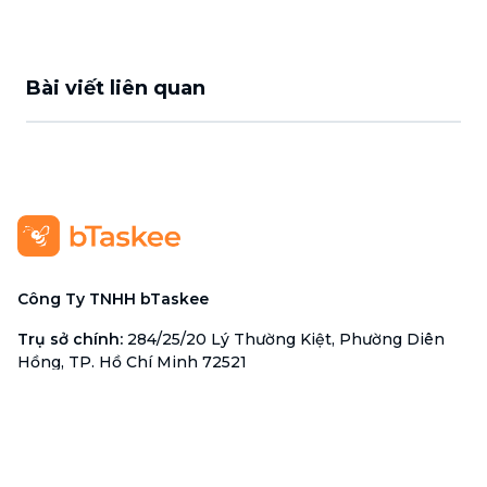
Bài viết liên quan
Công Ty TNHH bTaskee
Trụ sở chính
:
284/25/20 Lý Thường Kiệt, Phường Diên
Hồng, TP. Hồ Chí Minh 72521
Mã số doanh nghiệp
:
0313723825
Đại Diện Công Ty
:
Ông Đỗ Đắc Nhân Tâm
Chức vụ
:
Giám Đốc