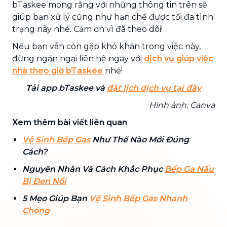
bTaskee mong rằng với những thông tin trên sẽ
giúp bạn xử lý cũng như hạn chế được tối đa tình
trạng này nhé. Cảm ơn vì đã theo dõi!
Nếu bạn vẫn còn gặp khó khăn trong việc này,
đừng ngần ngại liên hệ ngay với
dịch vụ giúp việc
nhà theo giờ bTaskee
nhé!
Tải app bTaskee và
đặt lịch dịch vụ tại đây
Hình ảnh: Canva
Xem thêm bài viết liên quan
Vệ Sinh Bếp Gas
Như Thế Nào Mới Đúng
Cách?
Nguyên Nhân Và Cách Khắc Phục
Bếp Ga Nấu
Bị Đen Nồi
5 Mẹo Giúp Bạn
Vệ Sinh Bếp Gas Nhanh
Chóng