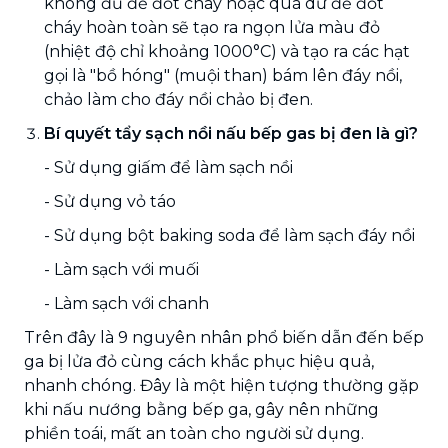
không đủ để đốt cháy hoặc quá dư để đốt
cháy hoàn toàn sẽ tạo ra ngọn lửa màu đỏ
(nhiệt độ chỉ khoảng 1000°C) và tạo ra các hạt
gọi là "bồ hóng" (muội than) bám lên đáy nồi,
chảo làm cho đáy nồi chảo bị đen.
Bí quyết tẩy sạch nồi nấu bếp gas bị đen là gì?
- Sử dụng giấm để làm sạch nồi
- Sử dụng vỏ táo
- Sử dụng bột baking soda để làm sạch đáy nồi
- Làm sạch với muối
- Làm sạch với chanh
Trên đây là 9 nguyên nhân phổ biến dẫn đến bếp
ga bị lửa đỏ cùng cách khắc phục hiệu quả,
nhanh chóng. Đây là một hiện tượng thường gặp
khi nấu nướng bằng bếp ga, gây nên những
phiền toái, mất an toàn cho người sử dụng.