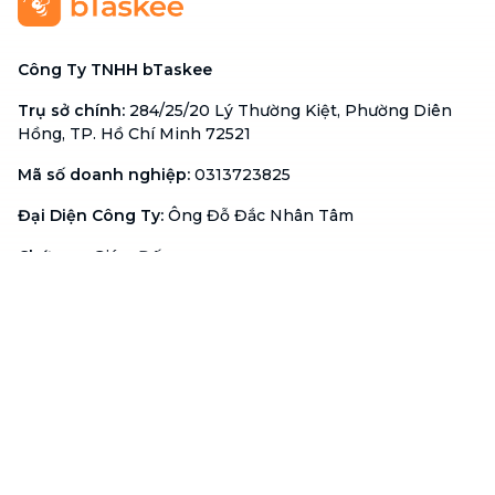
Công Ty TNHH bTaskee
Trụ sở chính
:
284/25/20 Lý Thường Kiệt, Phường Diên
Hồng, TP. Hồ Chí Minh 72521
Mã số doanh nghiệp
:
0313723825
Đại Diện Công Ty
:
Ông Đỗ Đắc Nhân Tâm
Chức vụ
:
Giám Đốc
Hotline
:
1900 636 736
Hỗ trợ khách hàng
:
support@btaskee.com
Hỗ trợ doanh nghiệp
:
btaskee4biz.vn@btaskee.com
Việt Nam
Hỗ trợ
Liên hệ
Khiếu nại