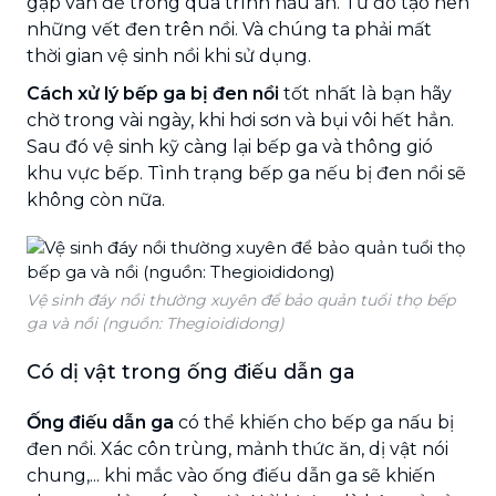
gặp vấn đề trong quá trình nấu ăn. Từ đó tạo nên
những vết đen trên nồi. Và chúng ta phải mất
thời gian vệ sinh nồi khi sử dụng.
Cách xử lý bếp ga bị đen nồi
tốt nhất là bạn hãy
chờ trong vài ngày, khi hơi sơn và bụi vôi hết hẳn.
Sau đó vệ sinh kỹ càng lại bếp ga và thông gió
khu vực bếp. Tình trạng bếp ga nếu bị đen nồi sẽ
không còn nữa.
Vệ sinh đáy nồi thường xuyên để bảo quản tuổi thọ bếp
ga và nồi (nguồn: Thegioididong)
Có dị vật trong ống điếu dẫn ga
Ống điếu dẫn ga
có thể khiến cho bếp ga nấu bị
đen nồi. Xác côn trùng, mảnh thức ăn, dị vật nói
chung,... khi mắc vào ống điếu dẫn ga sẽ khiến