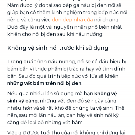
Nắm được lý do tại sao bếp ga nấu bị đen nồi sẽ
giúp bạn có thêm kinh nghiệm trong bếp núc nói
riêng và công việc
dọn dẹp nhà cửa
nói chung.
Dưới đây là một vài nguyên nhân phổ biến nhất
khiến cho nồi bị đen sau khi nấu nướng:
Không vệ sinh nồi trước khi sử dụng
Trong quá trình nấu nướng, nồi sẽ có dấu hiệu bị
bám bẩn vì thực phẩm bị trào ra hay vô tình dính
bẩn. Sau đó quá trình tiếp xúc với lửa sẽ khiến
những vết bám trên nồi bị đen
.
Nếu qua nhiều lần sử dụng mà bạn
không vệ
sinh kỹ càng
, những vết đen đó sẽ ngày càng
nhiều hơn và sẽ rất khó để chúng ta vệ sinh. Thế
nên, sau mỗi lần nấu ăn, bạn hãy vệ sinh nồi kỹ
càng để loại bỏ những vết bám.
Việc giữ được tuổi thọ của nồi không chỉ dừng lại