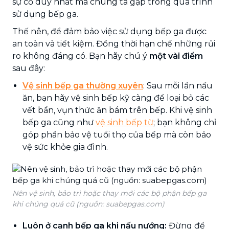
sự cố duy nhất mà chúng ta gặp trong quá trình
sử dụng bếp ga.
Thế nên, để đảm bảo việc sử dụng bếp ga được
an toàn và tiết kiệm. Đồng thời hạn chế những rủi
ro không đáng có. Bạn hãy chú ý
một vài điểm
sau đây:
Vệ sinh bếp ga thường xuyên
: Sau mỗi lần nấu
ăn, bạn hãy vệ sinh bếp kỹ càng để loại bỏ các
vết bẩn, vụn thức ăn bám trên bếp. Khi vệ sinh
bếp ga cũng như
vệ sinh bếp từ
; bạn không chỉ
góp phần bảo vệ tuổi thọ của bếp mà còn bảo
vệ sức khỏe gia đình.
Nên vệ sinh, bảo trì hoặc thay mới các bộ phận bếp ga
khi chúng quá cũ (nguồn: suabepgas.com)
Luôn ở cạnh bếp ga khi nấu nướng:
Đừng để