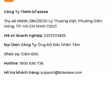
Công Ty TNHH bTaskee
Trụ sở chính
:
284/25/20 Lý Thường Kiệt, Phường Diên
Hồng, TP. Hồ Chí Minh 72521
Mã số doanh nghiệp
:
0313723825
Đại Diện Công Ty
:
Ông Đỗ Đắc Nhân Tâm
Chức vụ
:
Giám Đốc
Hotline
:
1900 636 736
Hỗ trợ khách hàng
:
support@btaskee.com
Hỗ trợ doanh nghiệp
:
btaskee4biz.vn@btaskee.com
Việt Nam
Hỗ trợ
Liên hệ
Khiếu nại