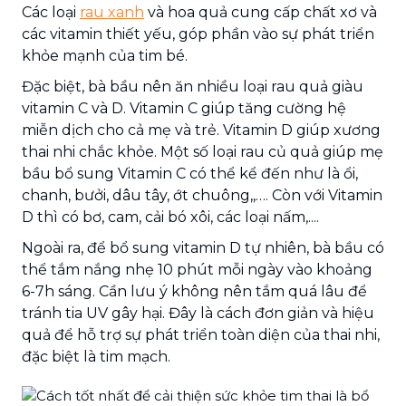
Các loại
rau xanh
và hoa quả cung cấp chất xơ và
các vitamin thiết yếu, góp phần vào sự phát triển
khỏe mạnh của tim bé.
Đặc biệt, bà bầu nên ăn nhiều loại rau quả giàu
vitamin C và D. Vitamin C giúp tăng cường hệ
miễn dịch cho cả mẹ và trẻ. Vitamin D giúp xương
thai nhi chắc khỏe. Một số loại rau củ quả giúp mẹ
bầu bổ sung Vitamin C có thể kể đến như là ổi,
chanh, bưởi, dâu tây, ớt chuông,,…. Còn với Vitamin
D thì có bơ, cam, cải bó xôi, các loại nấm,....
Ngoài ra, để bổ sung vitamin D tự nhiên, bà bầu có
thể tắm nắng nhẹ 10 phút mỗi ngày vào khoảng
6-7h sáng. Cần lưu ý không nên tắm quá lâu để
tránh tia UV gây hại. Đây là cách đơn giản và hiệu
quả để hỗ trợ sự phát triển toàn diện của thai nhi,
đặc biệt là tim mạch.