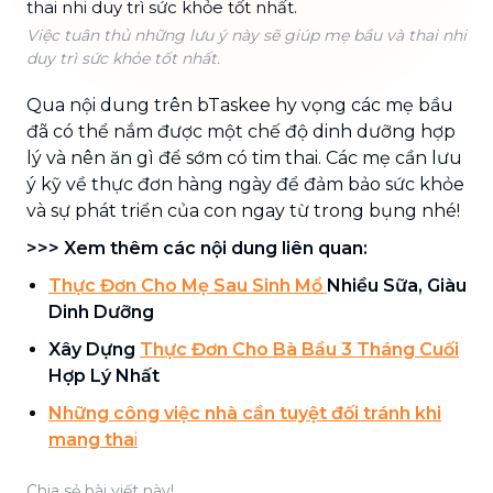
Việc tuân thủ những lưu ý này sẽ giúp mẹ bầu và thai nhi
duy trì sức khỏe tốt nhất.
Qua nội dung trên bTaskee hy vọng các mẹ bầu
đã có thể nắm được một chế độ dinh dưỡng hợp
lý và nên ăn gì để sớm có tim thai. Các mẹ cần lưu
ý kỹ về thực đơn hàng ngày để đảm bảo sức khỏe
và sự phát triển của con ngay từ trong bụng nhé!
>>> Xem thêm các nội dung liên quan:
Thực Đơn Cho Mẹ Sau Sinh Mổ
Nhiều Sữa, Giàu
Dinh Dưỡng
Xây Dựng
Thực Đơn Cho Bà Bầu 3 Tháng Cuối
Hợp Lý Nhất
Những công việc nhà cần tuyệt đối tránh khi
mang tha
i
Chia sẻ bài viết này!