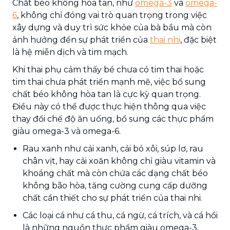
Chất béo không hòa tan, như
omega-3
và
omega-
6
, không chỉ đóng vai trò quan trọng trong việc
xây dựng và duy trì sức khỏe của bà bầu mà còn
ảnh hưởng đến sự phát triển của
thai nhi
, đặc biệt
là hệ miễn dịch và tim mạch.
Khi thai phụ cảm thấy bé chưa có tim thai hoặc
tim thai chưa phát triển mạnh mẽ, việc bổ sung
chất béo không hòa tan là cực kỳ quan trọng.
Điều này có thể được thực hiện thông qua việc
thay đổi chế độ ăn uống, bổ sung các thực phẩm
giàu omega-3 và omega-6.
Rau xanh như cải xanh, cải bó xôi, súp lơ, rau
chân vịt, hay cải xoăn không chỉ giàu vitamin và
khoáng chất mà còn chứa các dạng chất béo
không bão hòa, tăng cường cung cấp dưỡng
chất cần thiết cho sự phát triển của thai nhi.
Các loại cá như cá thu, cá ngừ, cá trích, và cá hồi
là những nguồn thực phẩm giàu omega-3.