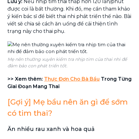
Lưu ý:
Nếu nhịp tim thai thấp hơn 120 lần/phút
được coi là bất thường. Khi đó, mẹ cần tham khảo
ý kiến bác sĩ để biết thai nhi phát triển thế nào. Bài
viết sẽ chia sẻ cách ăn uống để cải thiện tình
trạng này cho thai phụ.
Mẹ nên thường xuyên kiểm tra nhịp tim của thai nhi để
đảm bảo con phát triển tốt.
>> Xem thêm:
Thực Đơn Cho Bà Bầu
Trong Từng
Giai Đoạn Mang Thai
[Gợi ý] Mẹ bầu nên ăn gì để sớm
có tim thai?
Ăn nhiều rau xanh và hoa quả