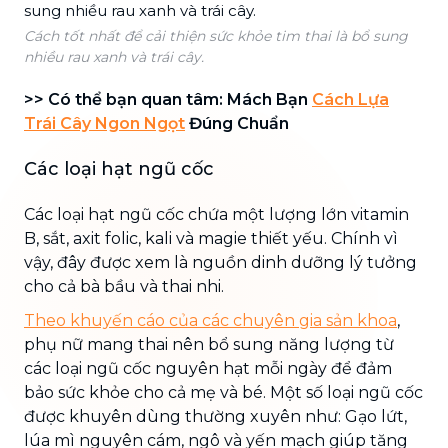
Cách tốt nhất để cải thiện sức khỏe tim thai là bổ sung
nhiều rau xanh và trái cây.
>> Có thể bạn quan tâm: Mách Bạn
Cách Lựa
Trái Cây Ngon Ngọt
Đúng Chuẩn
Các loại hạt ngũ cốc
Các loại hạt ngũ cốc chứa một lượng lớn vitamin
B, sắt, axit folic, kali và magie thiết yếu. Chính vì
vậy, đây được xem là nguồn dinh dưỡng lý tưởng
cho cả bà bầu và thai nhi.
Theo khuyến cáo của các chuyên gia sản khoa
,
phụ nữ mang thai nên bổ sung năng lượng từ
các loại ngũ cốc nguyên hạt mỗi ngày để đảm
bảo sức khỏe cho cả mẹ và bé. Một số loại ngũ cốc
được khuyên dùng thường xuyên như: Gạo lứt,
lúa mì nguyên cám, ngô và yến mạch giúp tăng