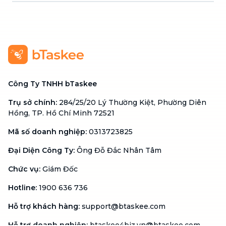
Công Ty TNHH bTaskee
Trụ sở chính
:
284/25/20 Lý Thường Kiệt, Phường Diên
Hồng, TP. Hồ Chí Minh 72521
Mã số doanh nghiệp
:
0313723825
Đại Diện Công Ty
:
Ông Đỗ Đắc Nhân Tâm
Chức vụ
:
Giám Đốc
Hotline
:
1900 636 736
Hỗ trợ khách hàng
:
support@btaskee.com
Hỗ trợ doanh nghiệp
:
btaskee4biz.vn@btaskee.com