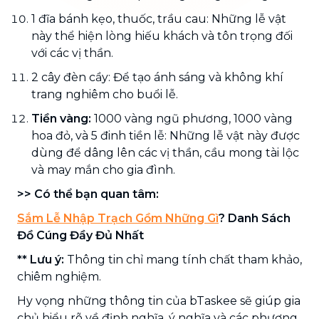
1 đĩa bánh kẹo, thuốc, trầu cau: Những lễ vật
này thể hiện lòng hiếu khách và tôn trọng đối
với các vị thần.
2 cây đèn cầy: Để tạo ánh sáng và không khí
trang nghiêm cho buổi lễ.
Tiền vàng:
1000 vàng ngũ phương, 1000 vàng
hoa đỏ, và 5 đinh tiền lễ: Những lễ vật này được
dùng để dâng lên các vị thần, cầu mong tài lộc
và may mắn cho gia đình.
>> Có thể bạn quan tâm:
Sắm Lễ Nhập Trạch Gồm Những Gì
? Danh Sách
Đồ Cúng Đầy Đủ Nhất
** Lưu ý:
Thông tin chỉ mang tính chất tham khảo,
chiêm nghiệm.
Hy vọng những thông tin của bTaskee sẽ giúp gia
chủ hiểu rõ về định nghĩa, ý nghĩa và các phương