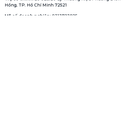
Hồng, TP. Hồ Chí Minh 72521
Mã số doanh nghiệp
:
0313723825
Đại Diện Công Ty
:
Ông Đỗ Đắc Nhân Tâm
Chức vụ
:
Giám Đốc
Hotline
:
1900 636 736
Hỗ trợ khách hàng
:
support@btaskee.com
Hỗ trợ doanh nghiệp
:
btaskee4biz.vn@btaskee.com
Việt Nam
Hỗ trợ
Liên hệ
Khiếu nại
Công ty