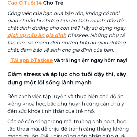
Cao Ở Tuổi 14
Cho Trẻ
Công việc của bạn quá bận rộn, không có thời
gian chuẩn bị những bữa ăn lành mạnh, đầy đủ
chất dinh dưỡng cho con trẻ? Hãy sử dụng ngay
dịch vụ nấu ăn gia đình
bTaskee. Những phụ tá
tận tâm sẽ mang đến những bữa ăn giàu dưỡng
chất, đảm bảo vệ sinh cho gia đình của bạn.
Tải app bTaskee
và trải nghiệm ngay hôm nay!
Giảm stress và áp lực cho tuổi dậy thì, xây
dựng một lối sống lành mạnh
Bên cạnh việc tập luyện và thực hiện chế độ ăn
kiêng khoa học, bậc phụ huynh cũng cần chú ý
đến sức khỏe tinh thần của trẻ nhỏ.
Các bé cần sống trong môi trường sinh hoạt, học
tập thoải mái, dễ chịu để tránh căng thẳng không
mong muốn. Điều này cũng góp phần giúp quá