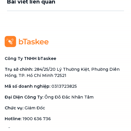
Bài viết liên quan
Công Ty TNHH bTaskee
Trụ sở chính
:
284/25/20 Lý Thường Kiệt, Phường Diên
Hồng, TP. Hồ Chí Minh 72521
Mã số doanh nghiệp
:
0313723825
Đại Diện Công Ty
:
Ông Đỗ Đắc Nhân Tâm
Chức vụ
:
Giám Đốc
Hotline
:
1900 636 736
Hỗ trợ khách hàng
:
support@btaskee.com