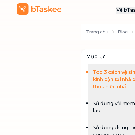
Về bTa
Giới
Trang chủ
Blog
Thôn
Khu
Tuy
Mục lục
Liên
Top 3 cách vệ si
kính cận tại nhà 
thực hiện nhất
Sử dụng vải mềm
lau
Sử dụng dung dị
chuyên dụng