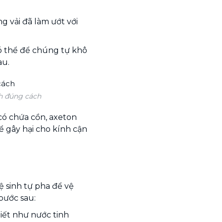
 vải đã làm ướt với
ó thể để chúng tự khô
au.
nh đúng cách
có chứa cồn, axeton
ể gây hại cho kính cận
a
 sinh tự pha để vệ
 bước sau:
iết như nước tinh