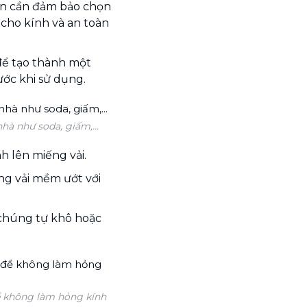
.Bạn cần đảm bảo chọn
 cho kính và an toàn
để tạo thành một
ước khi sử dụng.
nhà như soda, giấm,...
h lên miếng vải.
ng vải mềm ướt với
 chúng tự khô hoặc
ể không làm hỏng kính