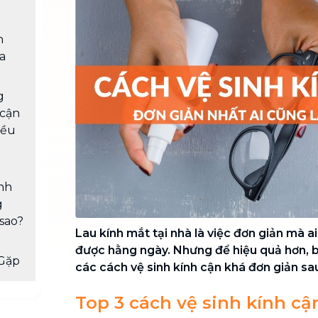
Chuyển nhà trọn gói, không lo dọn
dẹp nơi đi nơi đến
n
Vệ sinh công nghiệp
NEW
a
Vệ sinh chuyên nghiệp cho văn
phòng, nhà xưởng, công trình lớn
g
 cận
iều
ính
g
 sao?
Lau kính mắt tại nhà là việc đơn giản mà a
được hằng ngày. Nhưng để hiệu quả hơn, 
Gặp
các cách vệ sinh kính cận khá đơn giản sa
Top 3 cách vệ sinh kính cậ