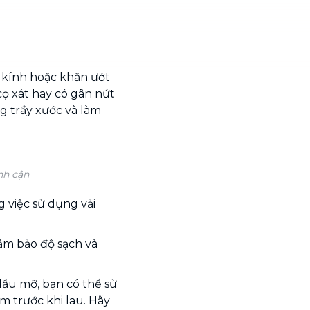
 kính hoặc khăn ướt
cọ xát hay có gân nứt
ng trầy xước và làm
nh cận
g việc sử dụng vải
đảm bảo độ sạch và
dầu mỡ, bạn có thể sử
 trước khi lau. Hãy