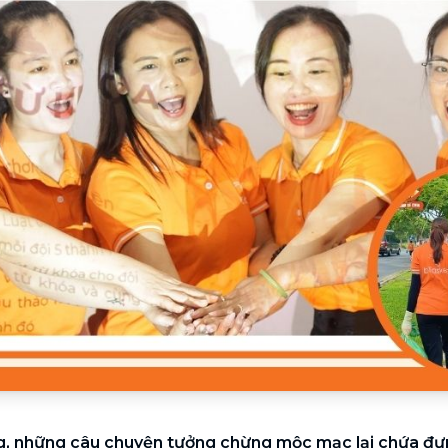
Chuyển nhà trọn gói, không lo dọn
dẹp nơi đi nơi đến
Vệ sinh công nghiệp
NEW
Vệ sinh chuyên nghiệp cho văn
phòng, nhà xưởng, công trình lớn
g, những câu chuyện tưởng chừng mộc mạc lại chứa đựn