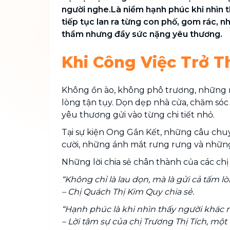
người nghe.Là niềm hạnh phúc khi nhìn t
tiếp tục lan ra từng con phố, gom rác, n
thầm nhưng đầy sức nặng yêu thương.
Khi Công Việc Trở 
Không ồn ào, không phô trương, những n
lòng tận tụy. Dọn dẹp nhà cửa, chăm sóc
yêu thương gửi vào từng chi tiết nhỏ.
Tại sự kiện Ong Gắn Kết, những câu ch
cười, những ánh mắt rưng rưng và những 
Những lời chia sẻ chân thành của các chị
“Không chỉ là lau dọn, mà là gửi cả tấm 
– Chị Quách Thị Kim Quy chia sẻ.
“Hạnh phúc là khi nhìn thấy người khác 
– Lời tâm sự của chị Trương Thị Tích, mộ