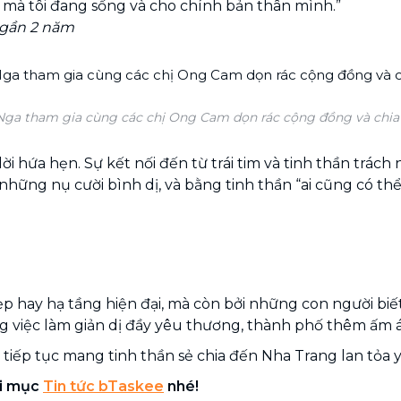
i mà tôi đang sống và cho chính bản thân mình.”
 gần 2 năm
Nga tham gia cùng các chị Ong Cam dọn rác cộng đồng và chia 
 hứa hẹn. Sự kết nối đến từ trái tim và tinh thần trác
hững nụ cười bình dị, và bằng tinh thần “ai cũng có t
 hay hạ tầng hiện đại, mà còn bởi những con người biết
việc làm giản dị đầy yêu thương, thành phố thêm ấm áp
 tiếp tục mang tinh thần sẻ chia đến Nha Trang lan tỏa 
ại mục
Tin tức bTaskee
nhé!