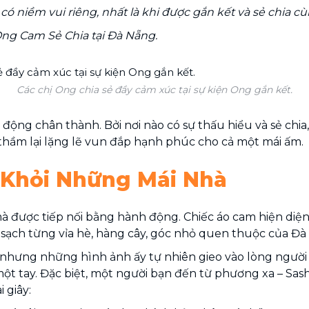
có niềm vui riêng, nhất là khi được gắn kết và sẻ chia c
Ong Cam Sẻ Chia tại Đà Nẵng.
Các chị Ong chia sẻ đầy cảm xúc tại sự kiện Ong gắn kết.
ng chân thành. Bởi nơi nào có sự thấu hiểu và sẻ chia,
 thầm lại lặng lẽ vun đắp hạnh phúc cho cả một mái ấm.
a Khỏi Những Mái Nhà
 được tiếp nối bằng hành động. Chiếc áo cam hiện diện 
ạch từng vỉa hè, hàng cây, góc nhỏ quen thuộc của Đà
nhưng những hình ảnh ấy tự nhiên gieo vào lòng người 
ột tay. Đặc biệt, một người bạn đến từ phương xa – Sash
 giây: