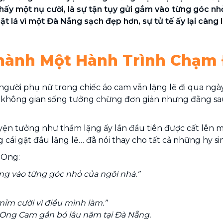
hấy một nụ cười, là sự tận tụy gửi gắm vào từng góc n
hặt lá vì một Đà Nẵng sạch đẹp hơn, sự tử tế ấy lại càn
Thành Một Hành Trình Chạm 
gười phụ nữ trong chiếc áo cam vẫn lặng lẽ đi qua ngày
 không gian sống tưởng chừng đơn giản nhưng đằng sau 
uyện tưởng như thầm lặng ấy lần đầu tiên được cất lê
cái gật đầu lặng lẽ… đã nói thay cho tất cả những hy s
 Ong:
lòng vào từng góc nhỏ của ngôi nhà.”
mỉm cười vì điều mình làm.”
t Ong Cam gắn bó lâu năm tại Đà Nẵng.