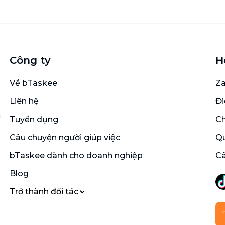
Công ty
H
Về bTaskee
Za
Liên hệ
Đi
n
Tuyển dụng
Ch
Câu chuyện người giúp việc
Qu
bTaskee dành cho doanh nghiệp
Câ
Blog
Trở thành đối tác