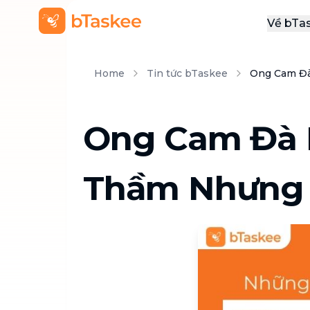
Về bTa
Giới
Home
Tin tức bTaskee
Ong Cam Đà
Thôn
Khu
Ong Cam Đà 
Tuy
Liên
Thầm Nhưng