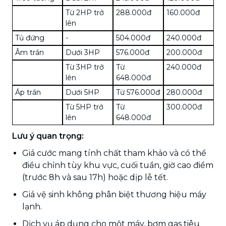
Từ 2HP trở
288.000đ
160.000đ
lên
Tủ đứng
-
504.000đ
240.000đ
Âm trần
Dưới 3HP
576.000đ
200.000đ
Từ 3HP trở
Từ
240.000đ
lên
648.000đ
Áp trần
Dưới 5HP
Từ 576.000đ
280.000đ
Từ 5HP trở
Từ
300.000đ
lên
648.000đ
Lưu ý quan trọng:
Giá cước mang tính chất tham khảo và có thể
điều chỉnh tùy khu vực, cuối tuần, giờ cao điểm
(trước 8h và sau 17h) hoặc dịp lễ tết.
Giá vệ sinh không phân biệt thương hiệu máy
lạnh.
Dịch vụ áp dụng cho một máy, bơm gas tiêu