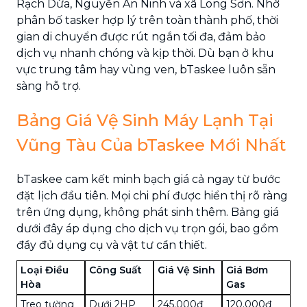
Rạch Dừa, Nguyễn An Ninh và xã Long Sơn. Nhờ
phân bố tasker hợp lý trên toàn thành phố, thời
gian di chuyển được rút ngắn tối đa, đảm bảo
dịch vụ nhanh chóng và kịp thời. Dù bạn ở khu
vực trung tâm hay vùng ven, bTaskee luôn sẵn
sàng hỗ trợ.
Bảng Giá Vệ Sinh Máy Lạnh Tại
Vũng Tàu Của bTaskee Mới Nhất
bTaskee cam kết minh bạch giá cả ngay từ bước
đặt lịch đầu tiên. Mọi chi phí được hiển thị rõ ràng
trên ứng dụng, không phát sinh thêm. Bảng giá
dưới đây áp dụng cho dịch vụ trọn gói, bao gồm
đầy đủ dụng cụ và vật tư cần thiết.
Loại Điều
Công Suất
Giá Vệ Sinh
Giá Bơm
Hòa
Gas
Treo tường
Dưới 2HP
245.000đ
120.000đ