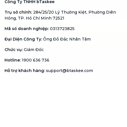
Công Ty TNHH bTaskee
Trụ sở chính
:
284/25/20 Lý Thường Kiệt, Phường Diên
Hồng, TP. Hồ Chí Minh 72521
Mã số doanh nghiệp
:
0313723825
Đại Diện Công Ty
:
Ông Đỗ Đắc Nhân Tâm
Chức vụ
:
Giám Đốc
Hotline
:
1900 636 736
Hỗ trợ khách hàng
:
support@btaskee.com
Hỗ trợ doanh nghiệp
:
btaskee4biz.vn@btaskee.com
Việt Nam
Hỗ trợ
Liên hệ
Khiếu nại