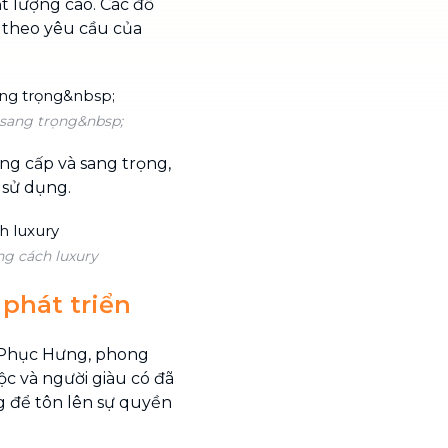
t lượng cao. Các đồ
t theo yêu cầu của
 sang trọng&nbsp;
ng cấp và sang trọng,
 sử dụng.
ng cách luxury
 phát triển
ỳ Phục Hưng, phong
ộc và người giàu có đã
g để tôn lên sự quyền