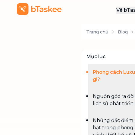
Về bTa
Giới
Trang chủ
Blog
Thôn
Khu
Tuy
Mục lục
Liên
Phong cách Luxur
gì?
Nguồn gốc ra đời
lịch sử phát triển
Những đặc điểm 
bật trong phong
cách thiết kế nội 