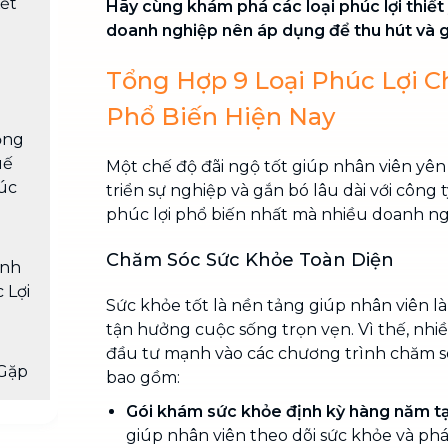
ết
Hãy cùng khám phá các loại phúc lợi thiế
doanh nghiệp nên áp dụng để thu hút và g
Tổng Hợp 9 Loại Phúc Lợi C
Phổ Biến Hiện Nay
ọng
uế
Một chế độ đãi ngộ tốt giúp nhân viên yên
húc
triển sự nghiệp và gắn bó lâu dài với công ty
phúc lợi phổ biến nhất mà nhiều doanh n
Chăm Sóc Sức Khỏe Toàn Diện
ánh
 Lợi
Sức khỏe tốt là nền tảng giúp nhân viên l
tận hưởng cuộc sống trọn vẹn. Vì thế, nh
đầu tư mạnh vào các chương trình chăm só
Gặp
bao gồm:
Gói khám sức khỏe định kỳ hàng năm tại
giúp nhân viên theo dõi sức khỏe và phá