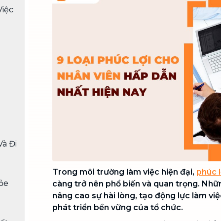
Chuyển nhà trọn gói, không lo dọn
Việc
dẹp nơi đi nơi đến
Vệ sinh công nghiệp
NEW
Vệ sinh chuyên nghiệp cho văn
phòng, nhà xưởng, công trình lớn
Và Đi
Trong môi trường làm việc hiện đại,
phúc l
ỏe
càng trở nên phổ biến và quan trọng. Nhữn
nâng cao sự hài lòng, tạo động lực làm vi
phát triển bền vững của tổ chức.