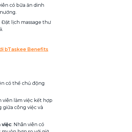
iên có bữa ăn dinh
 nướng.
:
Đặt lịch massage thư
i.
Mới bTaskee Benefits
iên có thể chủ động
 viên làm việc kết hợp
g giữa công việc và
 việc
: Nhân viên có
 muộn hơn so với giờ