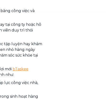
n bằng công việc và
ay tại công ty hoặc hỗ
 viên duy trì thói
ệc tập luyện hay khám
uen nhỏ hàng ngày
hăm sóc sức khỏe tại
lợi mới
bTaskee
ình như:
áp lực công việc nhà,
 trong sinh hoạt hàng