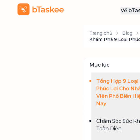
Về bTa
Giới
Trang chủ
Blog
Thôn
Khám Phá 9 Loại Phúc
Khu
Tuy
Mục lục
Liên
Tổng Hợp 9 Loại
Phúc Lợi Cho Nh
Viên Phổ Biến Hi
Nay
Chăm Sóc Sức K
Toàn Diện