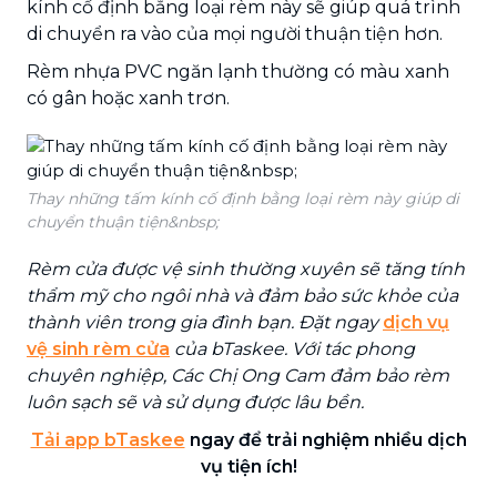
kính cố định bằng loại rèm này sẽ giúp quá trình
di chuyển ra vào của mọi người thuận tiện hơn.
Rèm nhựa PVC ngăn lạnh thường có màu xanh
có gân hoặc xanh trơn.
Thay những tấm kính cố định bằng loại rèm này giúp di
chuyển thuận tiện&nbsp;
Rèm cửa được vệ sinh thường xuyên sẽ tăng tính
thẩm mỹ cho ngôi nhà và đảm bảo sức khỏe của
thành viên trong gia đình bạn. Đặt ngay
dịch vụ
vệ sinh rèm cửa
của bTaskee. Với tác phong
chuyên nghiệp, Các Chị Ong Cam đảm bảo rèm
luôn sạch sẽ và sử dụng được lâu bền.
Tải app bTaskee
ngay để trải nghiệm nhiều dịch
vụ tiện ích!