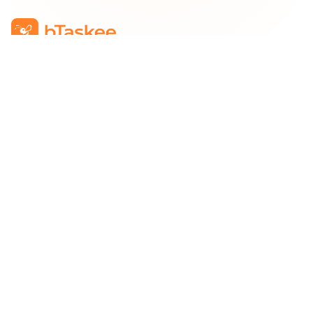
Công Ty TNHH bTaskee
Trụ sở chính
:
284/25/20 Lý Thường Kiệt, Phường Diên
Hồng, TP. Hồ Chí Minh 72521
Mã số doanh nghiệp
:
0313723825
Đại Diện Công Ty
:
Ông Đỗ Đắc Nhân Tâm
Chức vụ
:
Giám Đốc
Hotline
:
1900 636 736
Hỗ trợ khách hàng
:
support@btaskee.com
Hỗ trợ doanh nghiệp
:
btaskee4biz.vn@btaskee.com
Việt Nam
Hỗ trợ