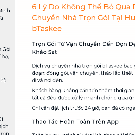
6 Lý Do Không Thể Bỏ Qua 
Minh
Chuyển Nhà Trọn Gói Tại H
Và
bTaskee
Trọn Gói Từ Vận Chuyển Đến Dọn D
 Gói
Khảo Sát
Thọ,
Dịch vụ chuyển nhà trọn gói bTaskee bao 
đoạn: đóng gói, vận chuyển, tháo lắp thiết b
đi và nơi đến.
Nhà
Khách hàng không cần tốn thêm thời gian 
tất cả đều được xử lý nhanh chóng qua ứ
Chỉ cần đặt lịch trước 24 giờ, bạn đã có ng
Gì
Thao Tác Hoàn Toàn Trên App
Dịch
Trọn