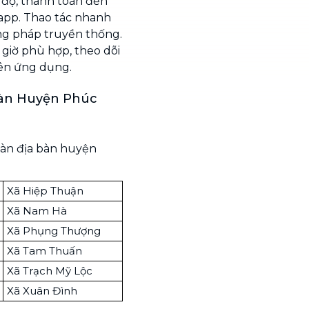
n độ, thanh toán đến
 app. Thao tác nhanh
ơng pháp truyền thống.
giờ phù hợp, theo dõi
rên ứng dụng.
oàn Huyện Phúc
oàn địa bàn huyện
Xã Hiệp Thuận
Xã Nam Hà
Xã Phụng Thượng
Xã Tam Thuấn
Xã Trạch Mỹ Lộc
Xã Xuân Đình