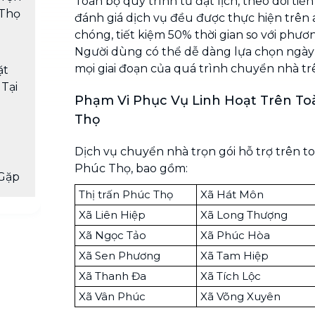
Toàn bộ quy trình từ đặt lịch, theo dõi tiế
 Thọ
đánh giá dịch vụ đều được thực hiện trên
chóng, tiết kiệm 50% thời gian so với phư
Người dùng có thể dễ dàng lựa chọn ngày 
mọi giai đoạn của quá trình chuyển nhà t
ặt
Tại
Phạm Vi Phục Vụ Linh Hoạt Trên T
Thọ
Dịch vụ chuyển nhà trọn gói hỗ trợ trên t
Phúc Thọ, bao gồm:
Gặp
Thị trấn Phúc Thọ
Xã Hát Môn
Xã Liên Hiệp
Xã Long Thượng
Xã Ngọc Tảo
Xã Phúc Hòa
Xã Sen Phương
Xã Tam Hiệp
Xã Thanh Đa
Xã Tích Lộc
Xã Vân Phúc
Xã Võng Xuyên