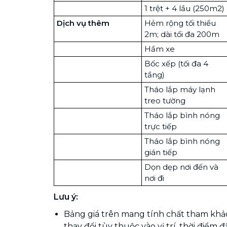
1 trệt + 4 lầu (250m2)
Dịch vụ thêm
Hẻm rộng tối thiểu
2m; dài tối đa 200m
Hầm xe
Bốc xếp (tối đa 4
tầng)
Tháo lắp máy lạnh
treo tường
Tháo lắp bình nóng
trực tiếp
Tháo lắp bình nóng
gián tiếp
Dọn dẹp nơi đến và
nơi đi
Lưu ý:
Bảng giá trên mang tính chất tham khảo
thay đổi tùy thuộc vào vị trí, thời điểm đ