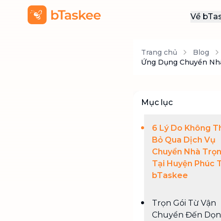
Về bTa
Giới
Trang chủ
Blog
Thôn
Ứng Dụng Chuyển Nhà 
Khu
Tuy
Mục lục
Liên
6 Lý Do Không T
Bỏ Qua Dịch Vụ
Chuyển Nhà Trọn
Tại Huyện Phúc 
bTaskee
Trọn Gói Từ Vận
Chuyển Đến Dọn