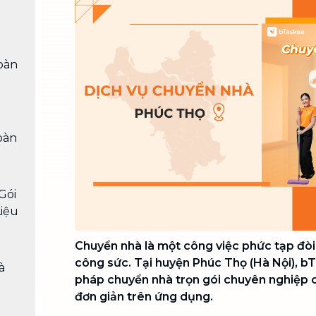
Chuyển nhà trọn gói, không lo dọn
dẹp nơi đi nơi đến
Vệ sinh công nghiệp
NEW
oàn
Vệ sinh chuyên nghiệp cho văn
phòng, nhà xưởng, công trình lớn
oàn
Gói
Liệu
Chuyển nhà là một công việc phức tạp đòi 
công sức. Tại huyện Phúc Thọ (Hà Nội), b
à
pháp chuyển nhà trọn gói chuyên nghiệp ch
đơn giản trên ứng dụng.