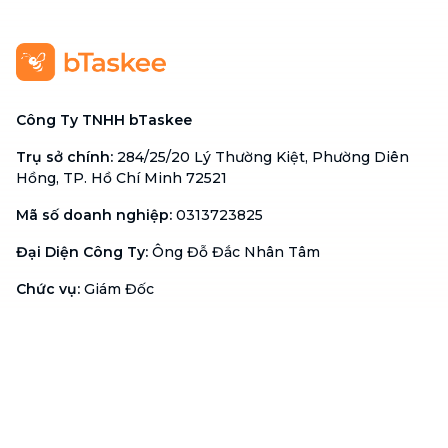
Công Ty TNHH bTaskee
Trụ sở chính
:
284/25/20 Lý Thường Kiệt, Phường Diên
Hồng, TP. Hồ Chí Minh 72521
Mã số doanh nghiệp
:
0313723825
Đại Diện Công Ty
:
Ông Đỗ Đắc Nhân Tâm
Chức vụ
:
Giám Đốc
Hotline
:
1900 636 736
Hỗ trợ khách hàng
:
support@btaskee.com
Hỗ trợ doanh nghiệp
:
btaskee4biz.vn@btaskee.com
Việt Nam
Hỗ trợ