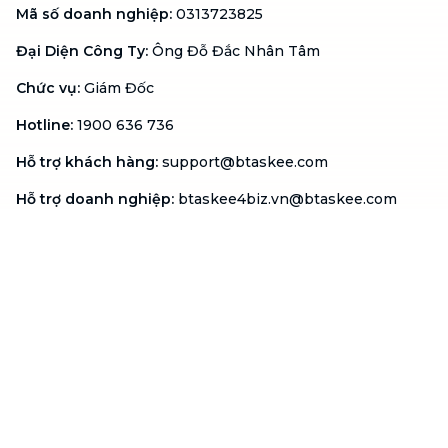
Mã số doanh nghiệp
:
0313723825
Đại Diện Công Ty
:
Ông Đỗ Đắc Nhân Tâm
Chức vụ
:
Giám Đốc
Hotline
:
1900 636 736
Hỗ trợ khách hàng
:
support@btaskee.com
Hỗ trợ doanh nghiệp
:
btaskee4biz.vn@btaskee.com
Việt Nam
Hỗ trợ
Liên hệ
Khiếu nại
Công ty