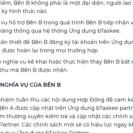
điểm, Bên B không phải là một đại diện, người la
 kỳ hình thức nào.
vụ hỗ trợ Bên B trong quá trình Bên B tiếp nhận 
 hàng thông qua hệ thống Ứng dụng bTaskee.
ần thiết để Bên B đăng ký tài khoản trên Ứng dụ
 được hoàn lại trong mọi trường hợp.
nghĩa vụ kê khai hoặc thực hiện thay Bên B bất 
thu mà Bên B được nhận.
 NGHĨA VỤ CỦA BÊN B
nhiệm tuân thủ các nội dung Hợp Đồng đã cam kế
Bên A được cập nhật trên Ứng dụng bTaskee partn
ệm thường xuyên kiểm tra và cập nhật các chính 
artner. Các chính sách mới sẽ có hiệu lực ngay k