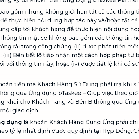
ăng ký tài khoản trên Ứng Dụng bTaskee Partner
ao gồm nhưng không giới hạn tất cả các thông tin
ể thực hiện nội dung hợp tác này và/hoặc tất cả 
ung cấp tới khách hàng để thực hiện nội dung hợ
hông tin mật sẽ không bao gồm các thông tin hoặc 
rộng rãi trong công chúng; (ii) được phát triển một
n; (iii) Bên tiết lộ tiếp nhận một cách hợp pháp t
 với thông tin này; hoặc (iv) được tiết lộ khi có 
hoản tiền mà Khách Hàng Sử Dụng phải trả khi s
hông qua Ứng dụng bTaskee – Giúp việc theo giờ. 
g khai cho Khách hàng và Bên B thông qua Ứng 
mỗi giao dịch.
Ứng dụng
là khoản Khách Hàng Cung Ứng phải chi 
heo tỷ lệ nhất định được quy định tại Hợp Đồng. Ch