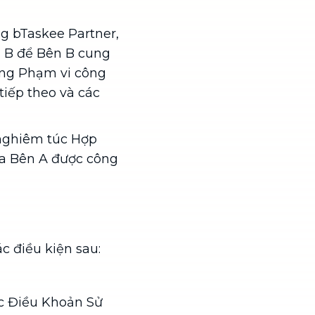
g bTaskee Partner,
 B để Bên B cung
ong Phạm vi công
tiếp theo và các
 nghiêm túc Hợp
ủa Bên A được công
c điều kiện sau:
ác Điều Khoản Sử