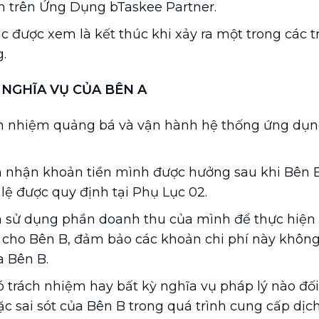
h trên Ứng Dụng bTaskee Partner.
c được xem là kết thúc khi xảy ra một trong các 
g.
 NGHĨA VỤ CỦA BÊN A
ch nhiệm quảng bá và vận hành hệ thống ứng dụn
 nhận khoản tiền mình được hưởng sau khi Bên B
 lệ được quy định tại Phụ Lục 02.
 sử dụng phần doanh thu của mình để thực hiện 
c cho Bên B, đảm bảo các khoản chi phí này khô
a Bên B.
trách nhiệm hay bất kỳ nghĩa vụ pháp lý nào đối 
c sai sót của Bên B trong quá trình cung cấp dịc