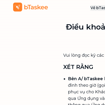
Về bTa
Giới
Điều khoả
Thôn
Khu
Tuy
Liên
Vui lòng đọc kỹ cá
XÉT RẰNG
Bên A/ bTaskee
đình theo giờ (gọ
phục vụ cho Khác
qua Ứng dụng và 