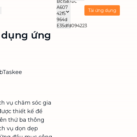
Tải ứng dụng
ử dụng ứng
CH VỤ CHĂM SÓC
DỊCH VỤ BẢO
DỊCH V
 HỖ TRỢ
DƯỠNG ĐIỆN MÁY
DOANH 
Tiếng Việt
VIE
nghiệp
Care - Trông trẻ
Vệ sinh máy lạnh
Wellnes
Malaysia
Care - Chăm sóc
Vệ sinh bình nóng
Dọn dẹ
English
ENG
gười cao tuổi
lạnh
NEW
NEW
NEW
 bTaskee
Care - Chăm sóc
Vệ sinh máy giặt
Vệ sinh
한국어
KOR
NEW
gười bệnh
phòng
NEW
日本語
Beauty
Dọn dẹ
JPN
NEW
Indonesia
phòng
ch vụ chăm sóc gia
được thiết kế để
ên thứ ba thông
ch vụ dọn dẹp