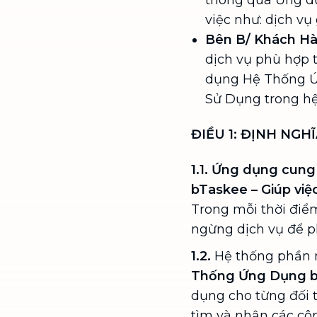
thông qua Ứng d
việc như: dịch vụ
Bên B/ Khách H
dịch vụ phù hợp 
dụng Hệ Thống Ứ
Sử Dụng trong h
ĐIỀU 1: ĐỊNH NGH
1.1. Ứng dụng cung
bTaskee – Giúp việ
Trong mỗi thời điể
ngừng dịch vụ để ph
1.2.
Hệ thống phần m
Thống Ứng Dụng 
dụng cho từng đối 
tìm và nhận các cô