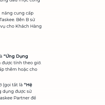
hững đầu mục công
Thailand
ả năng cung cấp
Taskee. Bên B sử
 vụ cho Khách Hàng
Việt Nam
là
“Ứng Dụng
được tính theo giờ.
cấp thêm hoặc cho
(gọi tắt là
“Hệ
g dụng được sử
askee Partner để