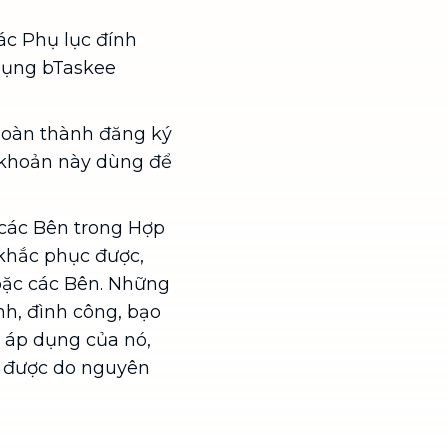
ác Phụ lục đính
 Dụng bTaskee
 hoàn thành đăng ký
i khoản này dùng để
 các Bên trong Hợp
 khắc phục được,
oặc các Bên. Những
anh, đình công, bạo
c áp dụng của nó,
t được do nguyên