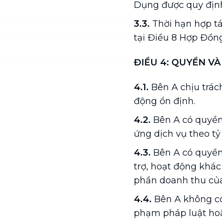
Dụng được quy địn
3.3.
Thời hạn hợp tá
tại Điều 8 Hợp Đồn
ĐIỀU 4: QUYỀN VÀ
4.1.
Bên A chịu trá
động ổn định.
4.2.
Bên A có quyền
ứng dịch vụ theo tỷ
4.3.
Bên A có quyền
trợ, hoạt động khá
phần doanh thu củ
4.4.
Bên A không có 
phạm pháp luật hoặ