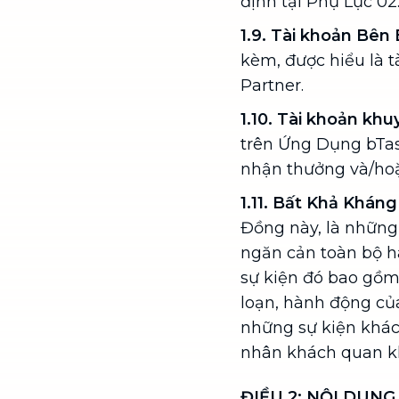
định tại Phụ Lục 02
1.9. Tài khoản Bên 
kèm, được hiểu là 
Partner.
1.10. Tài khoản kh
trên Ứng Dụng bTas
nhận thưởng và/hoặ
1.11. Bất Khả Kháng
Đồng này, là những
ngăn cản toàn bộ h
sự kiện đó bao gồm: 
loạn, hành động của
những sự kiện khác
nhân khách quan k
ĐIỀU 2: NỘI DUNG