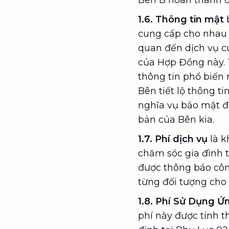
Bên B hoàn thành đ
1.6.
Thông tin mật
b
cung cấp cho nhau đ
quan đến dịch vụ c
của Hợp Đồng này. T
thông tin phổ biến 
Bên tiết lộ thông ti
nghĩa vụ bảo mật đối
bản của Bên kia.
1.7.
Phí dịch vụ
là k
chăm sóc gia đình t
được thông báo côn
từng đối tượng cho 
1.8. Phí Sử Dụng 
phí này được tính t