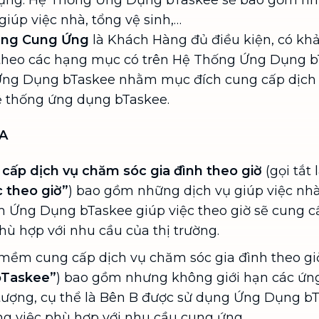
ụng. Hệ Thống Ứng Dụng bTaskee sẽ bao gồm n
Chuyển nhà trọn gói, không lo dọn
 giúp việc nhà, tổng vệ sinh,…
dẹp nơi đi nơi đến
àng Cung Ứng
là Khách Hàng đủ điều kiện, có kh
Vệ sinh công nghiệp
NEW
theo các hạng mục có trên Hệ Thống Ứng Dụng b
Vệ sinh chuyên nghiệp cho văn
ng Dụng bTaskee nhằm mục đích cung cấp dịch
phòng, nhà xưởng, công trình lớn
ệ thống ứng dụng bTaskee.
ĨA
 cấp dịch vụ chăm sóc gia đình theo giờ
(gọi tắt 
c theo giờ”
) bao gồm những dịch vụ giúp việc nhà 
m Ứng Dụng bTaskee giúp việc theo giờ sẽ cung 
ù hợp với nhu cầu của thị trường.
ềm cung cấp dịch vụ chăm sóc gia đình theo giờ 
bTaskee”
) bao gồm nhưng không giới hạn các ứn
tượng, cụ thể là Bên B được sử dụng Ứng Dụng bT
ng việc phù hợp với nhu cầu cung ứng.