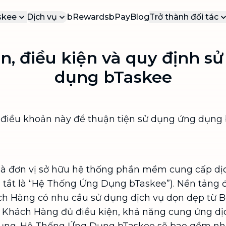
skee
Dịch vụ
bRewards
bPay
Blog
Trở thành đối tác
 Thiệu
Cộng Tác Viên
n, điều kiện và quy định s
DỊ
DỊCH VỤ PHỔ BIẾN
g cáo báo chí
Đối tác dịch vụ
VÀ
Các dịch vụ được yêu thích nhất tại
dụng bTaskee
bTaskee
yến mãi
Đối tác doanh 
b
Dọn dẹp nhà (ca lẻ)
ển dụng
b
Vệ sinh, dọn dẹp nhà cửa sạch tinh
n
 hệ
tươm
c điều khoản này để thuận tiện sử dụng ứng dụng
b
Tổng vệ sinh
n
Dọn dẹp nhà cửa chuyên sâu, mọi
b
ngóc ngách
là đơn vị sở hữu hệ thống phần mềm cung cấp dị
Vệ sinh sofa, rèm, nệm, thảm
i tắt là “Hệ Thống Ứng Dụng bTaskee”). Nền tảng 
Đánh bay mọi vết bẩn trên sofa, nệm,
h Hàng có nhu cầu sử dụng dịch vụ dọn dẹp từ B
rèm, thảm
Khách Hàng đủ điều kiện, khả năng cung ứng dị
Dịch vụ chuyển nhà
NEW