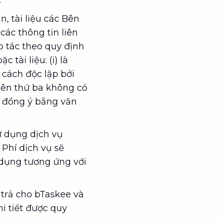
.
, tài liệu các Bên
các thông tin liên
p tác theo quy định
tài liệu: (i) là
 cách độc lập bởi
ừ bên thứ ba không có
sự đồng ý bằng văn
ử dụng dịch vụ
Phí dịch vụ sẽ
dụng tương ứng với
trả cho bTaskee và
i tiết được quy