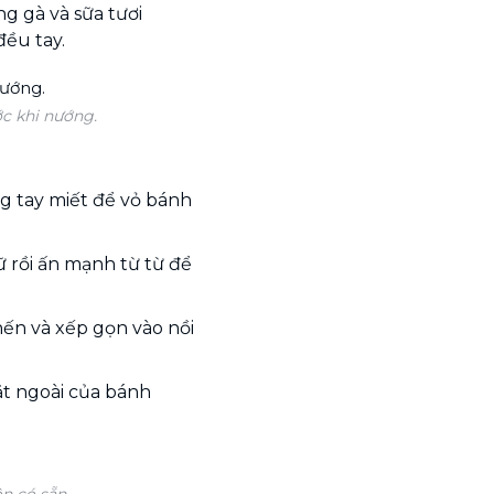
g gà và sữa tươi
ều tay.
c khi nướng.
g tay miết để vỏ bánh
 rồi ấn mạnh từ từ để
nến và xếp gọn vào nồi
t ngoài của bánh
n có sẵn.