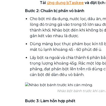
Tải
ứng dụng bTaskee
và đặt lịch
Bước 2: Chuẩn bị phần vỏ bánh
Cho bột mì đa dụng, nước lọc, dầu ăn, muố
lòng đỏ trứng gà vào trong tô lớn sau đ
thành khối. Nhào bột đến khi không bị dí
gắn kết vào nhau là được.
Dùng màng bọc thực phẩm bọc kín tô b
mát tủ lạnh khoảng 45 - 60 phút để ủ.
Lấy bột ra ngoài và chia thành 6 phần b
trọng lượng khoảng 45g. Rắc một lớp b
phẳng, đạt phần bột lên trên rồi dùng c
cán bột để dàn đều vỏ bánh.
Nhào bột bánh trước khi cán
Bước 3: Làm hỗn hợp phết