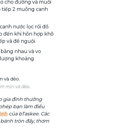
nhỏ cho đường và muối
ho tiếp 2 muỗng canh
anh nước lọc rồi đổ
ho đến khi hỗn hợp khô
bếp và để nguội.
 bằng nhau và vo
g lượng khoảng
m mịn và dẻo.
 gia đình thưởng
phép bạn làm điều
đình
của bTaskee. Các
 bánh tròn đầy, thơm