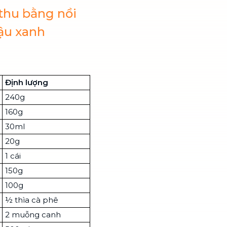
thu bằng nồi
ậu xanh
Định lượng
240g
160g
30ml
20g
1 cái
150g
100g
½ thìa cà phê
2 muỗng canh