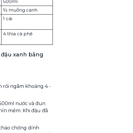
500ml
½ muỗng canh
1 cái
4 thìa cà phê
 đậu xanh bằng
ch rồi ngâm khoảng 4 -
m 500ml nước và đun
chín mềm. Khi đậu đã
chảo chống dính