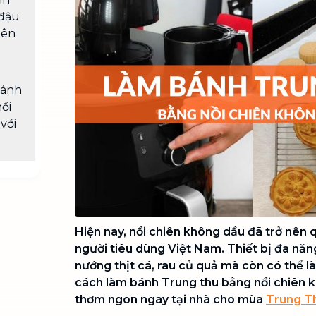
Chuyển nhà trọn gói, không lo dọn
đậu
dẹp nơi đi nơi đến
iên
Vệ sinh công nghiệp
NEW
Vệ sinh chuyên nghiệp cho văn
phòng, nhà xưởng, công trình lớn
bánh
ồi
với
Hiện nay, nồi chiên không dầu đã trở nên 
người tiêu dùng Việt Nam. Thiết bị đa năn
nướng thịt cá, rau củ quả mà còn có thể 
cách làm bánh Trung thu bằng nồi chiên 
thơm ngon ngay tại nhà cho mùa
Trung T