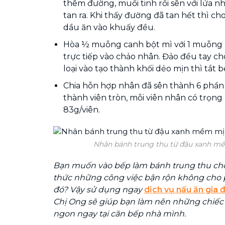
thêm đường, muối tinh rồi sên với lửa 
tan ra. Khi thấy đường đã tan hết thì c
dầu ăn vào khuấy đều.
Hòa ½ muỗng canh bột mì với 1 muỗng c
trực tiếp vào chảo nhân. Đảo đều tay c
loại vào tạo thành khối dẻo mịn thì tắt 
Chia hỗn hợp nhân đã sên thành 6 phần
thành viên tròn, mỗi viên nhân có trọn
83g/viên.
Nhân bánh trung thu từ đậu xanh mề
Bạn muốn vào bếp làm bánh trung thu cho
thức những công việc bận rộn không cho 
đó? Vậy sử dụng ngay
dịch vụ nấu ăn gia 
Chị Ong sẽ giúp bạn làm nên những chiếc
ngon ngay tại căn bếp nhà mình.