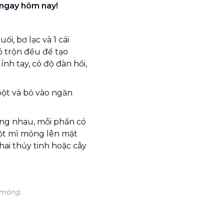
 ngay hôm nay!
i, bơ lạc và 1 cái
ó trộn đều để tạo
nh tay, có độ đàn hồi,
ột và bỏ vào ngăn
ằng nhau, mỗi phần có
ột mì mỏng lên mặt
hai thủy tinh hoặc cây
 mỏng.