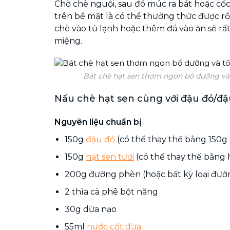
Chờ chè nguội, sau đó múc ra bát hoặc cố
trên bề mặt là có thể thưởng thức được rồ
chè vào tủ lạnh hoặc thêm đá vào ăn sẽ rấ
miệng.
Bát chè hạt sen thơm ngon bổ dưỡng và 
Nấu chè hạt sen cùng với đậu đỏ/đậ
Nguyên liệu chuẩn bị
150g
đậu đỏ
(có thể thay thế bằng 150g
150g
hạt sen tươi
(có thể thay thế bằng 
200g đường phèn (hoặc bất kỳ loại đườ
2 thìa cà phê bột năng
30g dừa nạo
55ml
nước cốt dừa