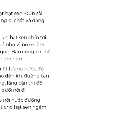
t hạt sen. Đun sôi
ng bị chát và đắng
khi hạt sen chín tới.
á nhừ vì nó sẽ làm
ngon. Bạn cũng có thể
 thơm hơn.
 một lượng nước đủ
ho đến khi đường tan
g, lắng cặn thì đổ
dưới nồi đi.
ào nồi nước đường
út cho hạt sen ngấm