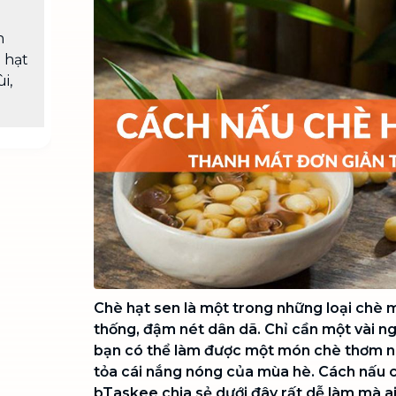
Chuyển nhà trọn gói, không lo dọn
dẹp nơi đi nơi đến
n
 hạt
Vệ sinh công nghiệp
NEW
i,
Vệ sinh chuyên nghiệp cho văn
phòng, nhà xưởng, công trình lớn
Chè hạt sen là một trong những loại chè 
thống, đậm nét dân dã. Chỉ cần một vài ng
bạn có thể làm được một món chè thơm ng
tỏa cái nắng nóng của mùa hè. Cách nấu 
bTaskee chia sẻ dưới đây rất dễ làm mà a