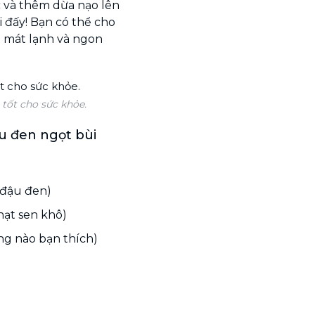
c và thêm dừa nạo lên
i đấy! Bạn có thể cho
t mát lạnh và ngon
tốt cho sức khỏe.
u đen ngọt bùi
 đậu đen)
hạt sen khô)
ng nào bạn thích)