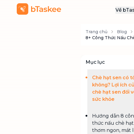
Về bTa
Giới
Trang chủ
Blog
Thôn
8+ Công Thức Nấu Chè
Khu
Tuy
Mục lục
Liên
Chè hạt sen có t
không? Lợi ích c
chè hạt sen đối v
sức khỏe
Hướng dẫn 8 cô
thức nấu chè hạt
thơm ngon, mát 