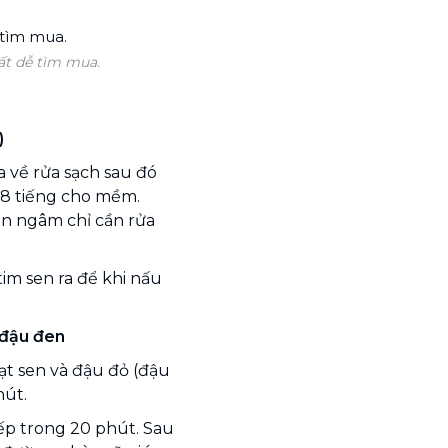
ất dễ tìm mua.
)
a về rửa sạch sau đó
 8 tiếng cho mềm.
ần ngâm chỉ cần rửa
im sen ra để khi nấu
 đậu đen
ạt sen và đậu đỏ (đậu
hút.
ếp trong 20 phút. Sau