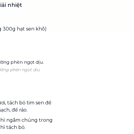
ải nhiệt
ng 300g hạt sen khô)
ường phèn ngọt dịu.
ơi, tách bỏ tim sen để
ạch, để ráo.
thì ngâm chúng trong
thì tách bỏ.