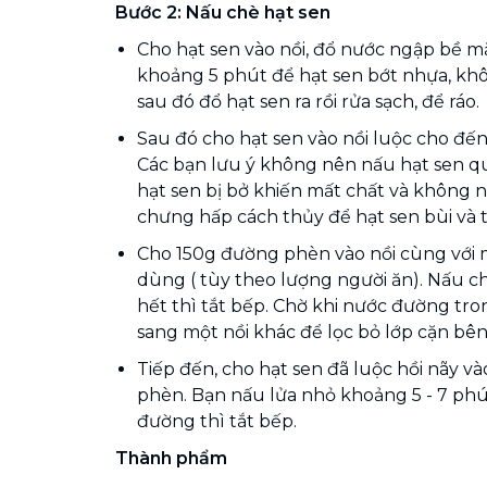
Bước 2: Nấu chè hạt sen
Cho hạt sen vào nồi, đổ nước ngập bề mặ
khoảng 5 phút để hạt sen bớt nhựa, khô
sau đó đổ hạt sen ra rồi rửa sạch, để ráo.
Sau đó cho hạt sen vào nồi luộc cho đến 
Các bạn lưu ý không nên nấu hạt sen qu
hạt sen bị bở khiến mất chất và không 
chưng hấp cách thủy để hạt sen bùi và
Cho 150g đường phèn vào nồi cùng với
dùng ( tùy theo lượng người ăn). Nấu c
hết thì tắt bếp. Chờ khi nước đường tron
sang một nồi khác để lọc bỏ lớp cặn bên 
Tiếp đến, cho hạt sen đã luộc hồi nãy v
phèn. Bạn nấu lửa nhỏ khoảng 5 - 7 ph
đường thì tắt bếp.
Thành phẩm