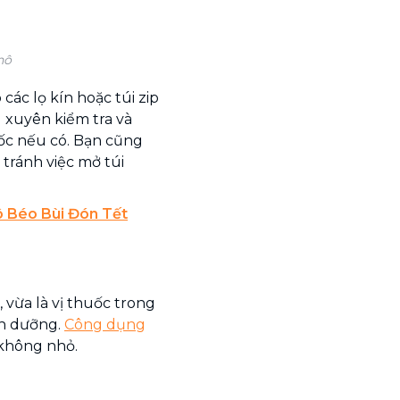
hô
các lọ kín hoặc túi zip
g xuyên kiểm tra và
mốc nếu có. Bạn cũng
tránh việc mở túi
 Béo Bùi Đón Tết
 vừa là vị thuốc trong
nh dưỡng.
Công dụng
 không nhỏ.