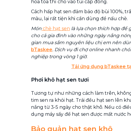
hòa tòa thì cho vào túi cấp đông.
Cách hấp hạt sen đảm bảo độ bùi 100%, tr
màu, lại rất tiện khi cần dùng để nấu chè.
Món
chè hạt sen
là lựa chọn thích hợp để g
cho cả gia đình vào những ngày nắng nóng.
gian mua sắm nguyên liệu chị em nên d
bTaskee
. Dịch vụ đi chợ online nhanh ch
nghiệp trong vòng 1 giờ
.
Tải ứng dụng bTaskee tạ
Phơi khô hạt sen tươi
Tương tự như những cách làm trên, không r
tim sen ra khỏi hạt. Trải đều hạt sen lên kh
nắng từ 3-5 ngày cho thật khô. Nếu có điều
dụng máy sấy để hạt sen được mất nước h
Bảo quản hạt sen khô