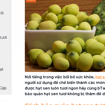
Chuyển nhà trọn gói, không lo dọn
dẹp nơi đi nơi đến
ồi
Vệ sinh công nghiệp
NEW
Vệ sinh chuyên nghiệp cho văn
phòng, nhà xưởng, công trình lớn
tươi
n
ạt
Nổi tiếng trong việc bồi bổ sức khỏe,
hạt 
người sử dụng để chế biến thành các món
Gặp
được hạt sen luôn tươi ngon hãy cùng bT
bảo quản hạt sen tươi không bị thâm để 