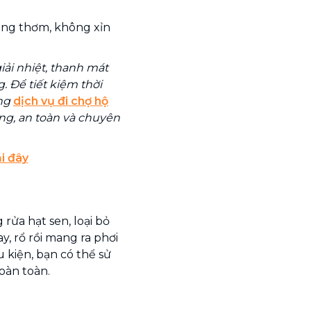
ắng thơm, không xỉn
iải nhiệt, thanh mát
 Để tiết kiệm thời
ùng
dịch vụ đi chợ hộ
óng, an toàn và chuyên
i đây
ửa hạt sen, loại bỏ
ay, rổ rồi mang ra phơi
 kiện, bạn có thể sử
oàn toàn.