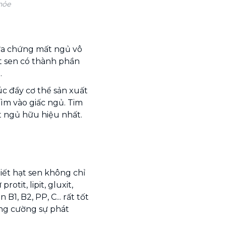
hỏe
ữa chứng mất ngủ vô
ạt sen có thành phần
.
úc đẩy cơ thể sản xuất
hìm vào giấc ngủ. Tim
 ngủ hữu hiệu nhất.
iết hạt sen không chỉ
tit, lipit, gluxit,
B1, B2, PP, C... rất tốt
ăng cường sự phát