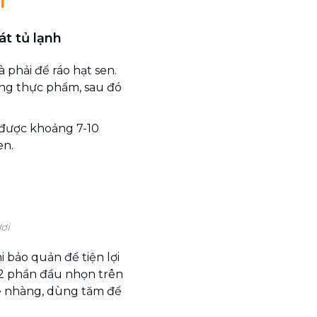
i
t tủ lạnh
phải để ráo hạt sen.
ựng thực phẩm, sau đó
 được khoảng 7-10
en.
ơi
i bảo quản để tiện lợi
 2 phần đầu nhọn trên
hẹ nhàng, dùng tăm để