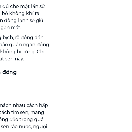
 đủ cho một lần sử
ại bỏ không khí ra
en đông lạnh sẽ giữ
ngăn mát.
g bịch, rã đông dần
 bảo quản ngăn đông
không bị cứng. Chị
t sen này.
n đông
n mách nhau cách hấp
 tách tim sen, mang
Không đảo trong quá
 sen ráo nước, nguội