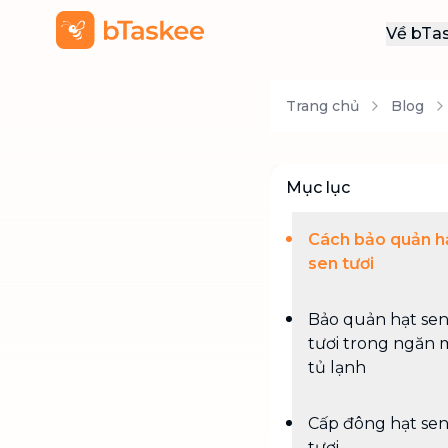
Về bTa
Giới
Trang chủ
Blog
Thôn
Khu
Tuy
Mục lục
Liên
Cách bảo quản h
sen tươi
Bảo quản hạt se
tươi trong ngăn 
tủ lạnh
Cấp đông hạt se
tươi