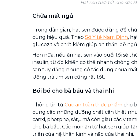
Hạt sen tươi tốt cho sức k
Chữa mất ngủ
Trong dân gian, hạt sen được dùng để ch
cùng hiệu quả. Theo
Sở Y tế Nam Định
, h
glucozit và chất kiềm giúp an thần, dễ ngủ
Hơn nữa, nếu ăn hạt sen vào buổi tối sẽ th
insulin, từ đó khiến cơ thể nhanh chóng c
sen tuy đắng nhưng có tác dụng chữa mất
Uống trà tim sen cũng rất tốt.
Bồi bổ cho bà bầu và thai nhi
Thông tin từ
Cục an toàn thực phẩm
cho b
cung cấp những dưỡng chất cần thiết như pro
canxi, photpho, sắt,…mà còn giàu các vitamin 
cho bà bầu. Các món ăn từ hạt sen giúp t
triển của hệ thần kinh và não của thai nhi.