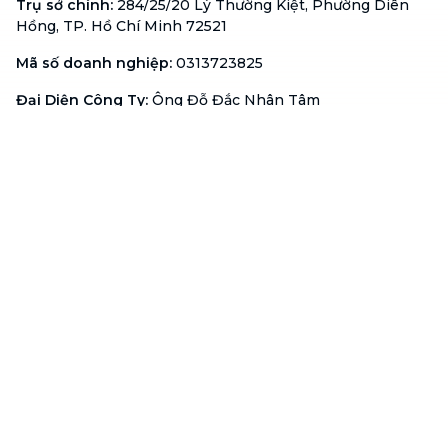
Trụ sở chính
:
284/25/20 Lý Thường Kiệt, Phường Diên
Hồng, TP. Hồ Chí Minh 72521
Mã số doanh nghiệp
:
0313723825
Đại Diện Công Ty
:
Ông Đỗ Đắc Nhân Tâm
Chức vụ
:
Giám Đốc
Hotline
:
1900 636 736
Hỗ trợ khách hàng
:
support@btaskee.com
Hỗ trợ doanh nghiệp
:
btaskee4biz.vn@btaskee.com
Việt Nam
Hỗ trợ
Liên hệ
Khiếu nại