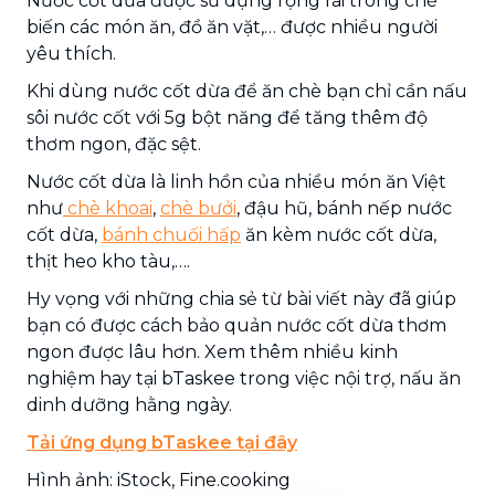
Nước cốt dừa được sử dụng rộng rãi trong chế
biến các món ăn, đồ ăn vặt,… được nhiều người
yêu thích.
Khi dùng nước cốt dừa để ăn chè bạn chỉ cần nấu
sôi nước cốt với 5g bột năng để tăng thêm độ
thơm ngon, đặc sệt.
Nước cốt dừa là linh hồn của nhiều món ăn Việt
như
chè khoai
,
chè bưởi
, đậu hũ, bánh nếp nước
cốt dừa,
bánh chuối hấp
ăn kèm nước cốt dừa,
thịt heo kho tàu,….
Hy vọng với những chia sẻ từ bài viết này đã giúp
bạn có được cách bảo quản nước cốt dừa thơm
ngon được lâu hơn. Xem thêm nhiều kinh
nghiệm hay tại bTaskee trong việc nội trợ, nấu ăn
dinh dưỡng hằng ngày.
Tải ứng dụng bTaskee tại đây
Hình ảnh: iStock, Fine.cooking