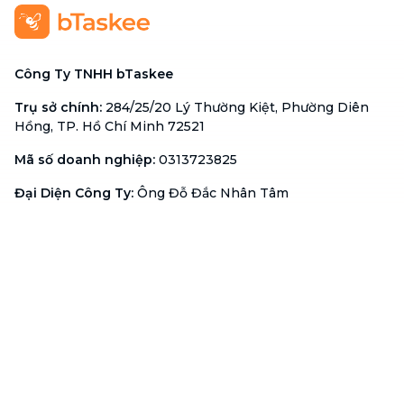
Công Ty TNHH bTaskee
Trụ sở chính
:
284/25/20 Lý Thường Kiệt, Phường Diên
Hồng, TP. Hồ Chí Minh 72521
Mã số doanh nghiệp
:
0313723825
Đại Diện Công Ty
:
Ông Đỗ Đắc Nhân Tâm
Chức vụ
:
Giám Đốc
Hotline
:
1900 636 736
Hỗ trợ khách hàng
:
support@btaskee.com
Hỗ trợ doanh nghiệp
:
btaskee4biz.vn@btaskee.com
Việt Nam
Hỗ trợ
Liên hệ
Khiếu nại