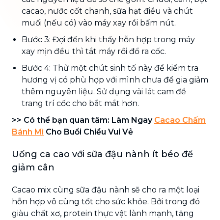
cacao, nước cốt chanh, sữa hạt điều và chút
muối (nếu có) vào máy xay rồi bấm nút.
Bước 3: Đợi đến khi thấy hỗn hợp trong máy
xay mịn đều thì tắt máy rồi đổ ra cốc.
Bước 4: Thử một chút sinh tố này để kiểm tra
hương vị có phù hợp với mình chưa để gia giảm
thêm nguyên liệu. Sử dụng vài lát cam để
trang trí cốc cho bắt mắt hơn.
>> Có thể bạn quan tâm: Làm Ngay
Cacao Chấm
Bánh Mì
Cho Buổi Chiều Vui Vẻ
Uống ca cao với sữa đậu nành ít béo để
giảm cân
Cacao mix cùng sữa đậu nành sẽ cho ra một loại
hỗn hợp vô cùng tốt cho sức khỏe. Bởi trong đó
giàu chất xơ, protein thực vật lành mạnh, tăng