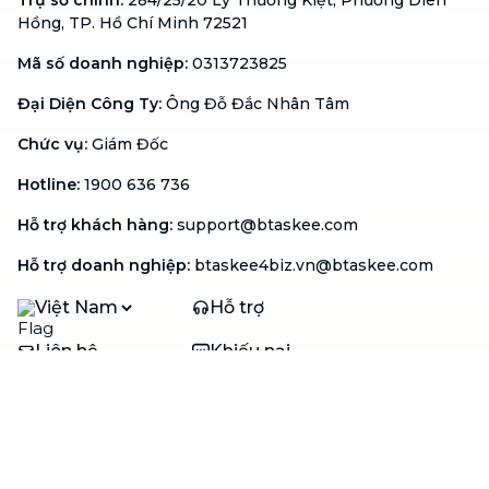
Trụ sở chính
:
284/25/20 Lý Thường Kiệt, Phường Diên
Hồng, TP. Hồ Chí Minh 72521
Mã số doanh nghiệp
:
0313723825
Đại Diện Công Ty
:
Ông Đỗ Đắc Nhân Tâm
Chức vụ
:
Giám Đốc
Hotline
:
1900 636 736
Hỗ trợ khách hàng
:
support@btaskee.com
Hỗ trợ doanh nghiệp
:
btaskee4biz.vn@btaskee.com
Việt Nam
Hỗ trợ
Liên hệ
Khiếu nại
Công ty