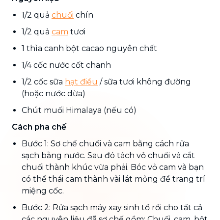
1/2 quả
chuối
chín
1/2 quả
cam
tươi
1 thìa canh bột cacao nguyên chất
1/4 cốc nước cốt chanh
1/2 cốc sữa
hạt điều
/ sữa tươi không đường
(hoặc nước dừa)
Chút muối Himalaya (nếu có)
Cách pha chế
Bước 1: Sơ chế chuối và cam bằng cách rửa
sạch bằng nước. Sau đó tách vỏ chuối và cắt
chuối thành khúc vừa phải. Bóc vỏ cam và bạn
có thể thái cam thành vài lát mỏng để trang trí
miệng cốc.
Bước 2: Rửa sạch máy xay sinh tố rồi cho tất cả
các nguyên liệu đã sơ chế gồm: Chuối, cam, bột