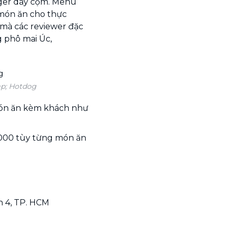
ger dày cộm. Menu
món ăn cho thực
 mà các reviewer đặc
 phô mai Úc,
p; Hotdog
món ăn kèm khách như
5.000 tùy từng món ăn
n 4, TP. HCM