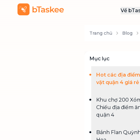
Về bTa
Giới
Trang chủ
Blog
Thôn
Khu
Tuy
Mục lục
Liên
Hot các địa điểm
vặt quận 4 giá rẻ
Khu chợ 200 Xó
Chiếu địa điểm ăn
quận 4
Bánh Flan Quỳn
Hoa