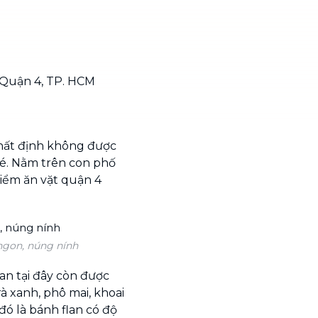
 Quận 4, TP. HCM
nhất định không được
é. Nằm trên con phố
iểm ăn vặt quận 4
ngon, núng nính
an tại đây còn được
à xanh, phô mai, khoai
đó là bánh flan có độ