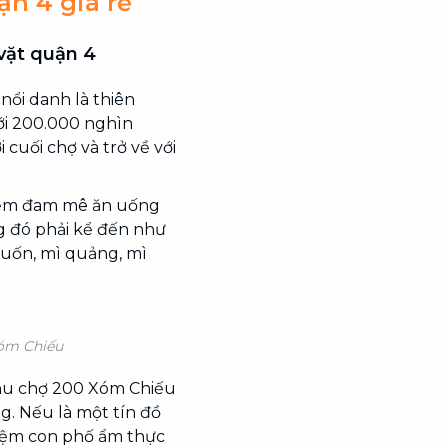
ận 4 giá rẻ
vặt quận 4
nổi danh là thiên
ới 200.000 nghìn
i cuối chợ và trở về với
niềm đam mê ăn uống
g đó phải kể đến như
cuốn, mì quảng, mì
Xóm Chiếu
khu chợ 200 Xóm Chiếu
g. Nếu là một tín đồ
hiệm con phố ẩm thực