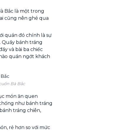
Bà Bắc là một trong
 ai cũng nên ghé qua
ới quán đó chính là sự
a. Quầy bánh tráng
ẩy và bài ba chiếc
 nào quán ngớt khách
 cuốn Bà Bắc
hục món ăn quen
 thống như bánh tráng
bánh tráng chiên,
món, rẻ hơn so với mức