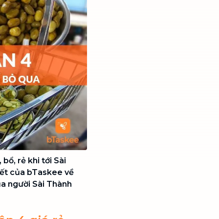
ổ, rẻ khi tới Sài
iết của bTaskee về
ủa người Sài Thành