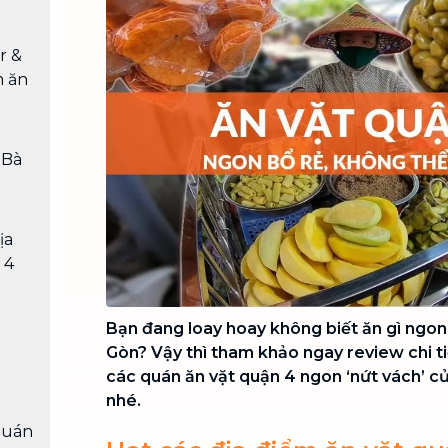
Chuyển nhà trọn gói, không lo dọn
dẹp nơi đi nơi đến
r &
Vệ sinh công nghiệp
NEW
m ăn
Vệ sinh chuyên nghiệp cho văn
phòng, nhà xưởng, công trình lớn
 Bà
ịa
 4
Bạn đang loay hoay không biết ăn gì ngon, b
Gòn? Vậy thì tham khảo ngay review chi t
các quán ăn vặt quận 4 ngon ‘nứt vách’ c
nhé.
quán