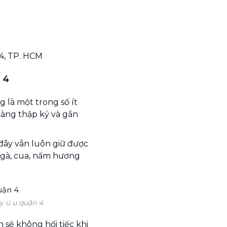
 4, TP. HCM
 4
là một trong số ít
hàng thập kỷ và gắn
đây vẫn luôn giữ được
 gà, cua, nấm hương
 ú ụ quận 4
 sẽ không hối tiếc khi