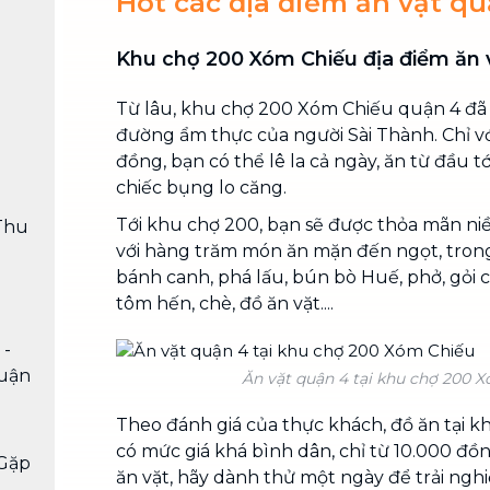
Hot các địa điểm ăn vặt qu
Khu chợ 200 Xóm Chiếu địa điểm ăn 
Từ lâu, khu chợ 200 Xóm Chiếu quận 4 đã 
đường ẩm thực của người Sài Thành. Chỉ v
đồng, bạn có thể lê la cả ngày, ăn từ đầu tớ
chiếc bụng lo căng.
Tới khu chợ 200, bạn sẽ được thỏa mãn 
Thu
với hàng trăm món ăn mặn đến ngọt, tron
bánh canh, phá lấu, bún bò Huế, phở, gỏi 
tôm hến, chè, đồ ăn vặt....
 -
quận
Ăn vặt quận 4 tại khu chợ 200 
Theo đánh giá của thực khách, đồ ăn tại 
có mức giá khá bình dân, chỉ từ 10.000 đồn
Gặp
ăn vặt, hãy dành thử một ngày để trải ng