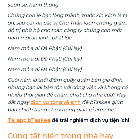
suôn sẻ, hanh thông.
Chúng con lễ bạc lòng thành, trước xin kính lễ tạ
ơn, sau cúi xin các vị Chư Thần luôn chứng giám,
độ trị phù hộ cho toàn công ty chúng con một
năm mới an lành, phát lộc.
Nam mô a di Đà Phật! (Cúi lạy)
Nam mô a di Đà Phật! (Cúi lạy)
Nam mô a di Đà Phật! (Cúi lạy)
Cuối năm là thời điểm quây quần bên gia đình,
nhưng bạn lại bận rộn với công việc và không có
nhiều thời gian để chăm chút cho nhà cửa? Hãy
đặt ngay
dịch vụ tổng vệ sinh
để bTaskee giúp
bạn chỉnh trang cho không gian tổ ấm nhé!
Tải app bTaskee
để trải nghiệm dịch vụ tiện ích!
Cúng tất niên trong nhà hay