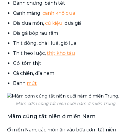
Bánh chưng, bánh tét
Canh măng,
canh khổ qua
Đĩa dưa món,
củ kiệu
, dưa giá
Đĩa gà bóp rau răm
Thịt đông, chả Huế, giò lụa
Thịt heo luộc,
thịt kho tàu
Gỏi tôm thịt
Cá chiên, đĩa nem
Bánh
mứt
Mâm cơm cúng tất niên cuối năm ở miền Trung.
Mâm cúng tất niên ở miền Nam
Ở miền Nam, các món ăn vào bữa cơm tất niên