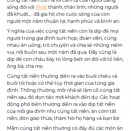
Cúng tất niên còn là lời cảm tạ của người đang
sống đối với
Phật
thánh, thần linh, những người
đã khuất,… đã gia hộ cho cuộc sống của con
người một năm thuận lợi, hạnh phúc và bình an.
Ý nghĩa của việc cúng tất niên còn là dịp để mọi
người trong gia đình sum họp, đoàn viên, cùng
nhau ăn uống, trò chuyện và chia sẻ những niềm
vui, nỗi buồn sau một năm đã qua. Đây cũng là
dịp để con cháu bày tỏ lòng biết ơn đối với tổ tiên,
ông bà, cha mẹ.
Cúng tất niên thường diễn ra vào buổi chiều và
buổi tối hoặc có thể tùy thời gian của từng gia
đình. Thông thường, mỗi nhà sẽ làm cỗ cúng tất
niên sau đó dọn tiệc mời khách đến dự. Các hoạt
động phổ biến thường diễn ra vào dịp tất niên
của mỗi gia đình như cúng tất niên, ăn cơm tất
niên, đón giao thừa, thăm hỏi họ hàng và bạn bè.
Mâm cúng tất niên thường có đầy đủ các món ăn