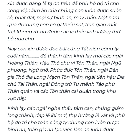
xin được dâng lễ tạ ơn trên đã phù hộ độ trì cho
công việc làm ăn của chúng con luôn được suôn
sẻ, phát đạt, mọi sự bình an, may mắn. Một năm
qua đi chúng con có gì thiếu sót, trần gian mắt
thịt không rõ xin được các vị thần linh lượng thứ
bỏ qua cho.
Nay con xin được đọc bài cúng Tất niên công ty
cuối năm………. để thành tâm kính lạy mời các ngài
Hoàng Thiên, Hậu Thổ chư vị Tôn Thần, ngài Ngũ
phương, Ngũ thổ, Phúc đức Tôn Thần, ngài Bản
gia Thổ địa Long Mạch Tôn Thần, ngài tiền hậu Địa
chủ Tài Thần, ngài Đông trù Tư mệnh Táo phủ
Thần quân và các Tôn thần cai quản trong khu
vực này.
Kính lạy các ngài nghe thấu tâm can, chứng giám
lòng thành, đáp lễ lời mời, thụ hưởng lễ vật và phù
hộ độ trì cho toàn công ty chúng con luôn được
bình an, toàn gia an lạc, việc làm ăn luôn được