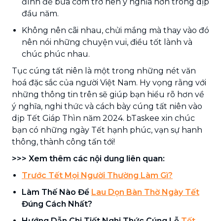
đình để bữa cơm trở nên ý nghĩa hơn trong dịp
đầu năm.
Không nên cãi nhau, chửi mắng mà thay vào đó
nên nói những chuyện vui, điều tốt lành và
chúc phúc nhau.
Tục cúng tất niên là một trong những nét văn
hoá đặc sắc của người Việt Nam. Hy vọng rằng với
những thông tin trên sẽ giúp bạn hiểu rõ hơn về
ý nghĩa, nghi thức và cách bày cúng tất niên vào
dịp Tết Giáp Thìn năm 2024. bTaskee xin chúc
bạn có những ngày Tết hạnh phúc, vạn sự hanh
thông, thành công tấn tới!
>>> Xem thêm các nội dung liên quan:
Trước Tết Mọi Người Thường Làm Gì?
Làm Thế Nào Để
Lau Dọn Bàn Thờ Ngày Tết
Đúng Cách Nhất?
Hướng Dẫn Chi Tiết Nghi Thức Cúng Lễ
Tết