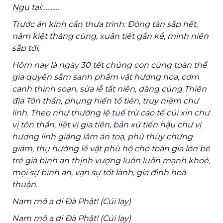
Ngụ tại:……….
Trước án kính cẩn thưa trình: Đông tàn sắp hết,
năm kiệt tháng cùng, xuân tiết gần kề, minh niên
sắp tới.
Hôm nay là ngày 30 tết chúng con cùng toàn thể
gia quyến sắm sanh phẩm vật hương hoa, cơm
canh thịnh soạn, sửa lễ tất niên, dâng cúng Thiên
địa Tôn thần, phụng hiến tổ tiên, truy niệm chư
linh. Theo như thường lệ tuế trừ cáo tế cúi xin chư
vị tôn thần, liệt vị gia tiên, bản xứ tiền hậu chư vị
hương linh giáng lâm án toạ, phủ thùy chứng
giám, thụ hưởng lễ vật phù hộ cho toàn gia lớn bé
trẻ già bình an thịnh vượng luôn luôn mạnh khoẻ,
mọi sự bình an, vạn sự tốt lành, gia đình hoà
thuận.
Nam mô a di Đà Phật! (Cúi lạy)
Nam mô a di Đà Phật! (Cúi lạy)