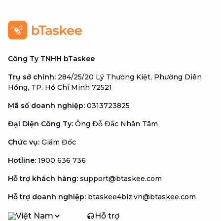
Công Ty TNHH bTaskee
Trụ sở chính
:
284/25/20 Lý Thường Kiệt, Phường Diên
Hồng, TP. Hồ Chí Minh 72521
Mã số doanh nghiệp
:
0313723825
Đại Diện Công Ty
:
Ông Đỗ Đắc Nhân Tâm
Chức vụ
:
Giám Đốc
Hotline
:
1900 636 736
Hỗ trợ khách hàng
:
support@btaskee.com
Hỗ trợ doanh nghiệp
:
btaskee4biz.vn@btaskee.com
Việt Nam
Hỗ trợ