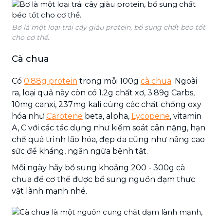
Bơ là một loại trái cây giàu protein, bổ sung chất béo tốt
cho cơ thể.
Cà chua
Có
0.88g protein
trong mỗi 100g
cà chua
. Ngoài
ra, loại quả này còn có 1.2g chất xơ, 3.89g Carbs,
10mg canxi, 237mg kali cùng các chất chống oxy
hóa như
Carotene
beta, alpha,
Lycopene
, vitamin
A, C với các tác dụng như kiểm soát cân nặng, hạn
chế quá trình lão hóa, đẹp da cũng như nâng cao
sức đề kháng, ngăn ngừa bệnh tật.
Mỗi ngày hãy bổ sung khoảng 200 - 300g cà
chua để cơ thể được bổ sung nguồn đạm thực
vật lành mạnh nhé.