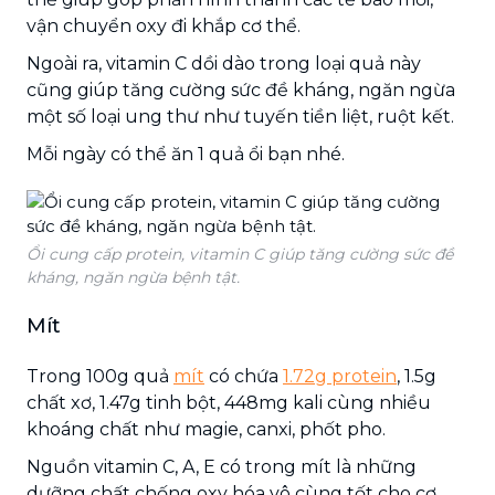
vận chuyển oxy đi khắp cơ thể.
Ngoài ra, vitamin C dồi dào trong loại quả này
cũng giúp tăng cường sức đề kháng, ngăn ngừa
một số loại ung thư như tuyến tiền liệt, ruột kết.
Mỗi ngày có thể ăn 1 quả ổi bạn nhé.
Ổi cung cấp protein, vitamin C giúp tăng cường sức đề
kháng, ngăn ngừa bệnh tật.
Mít
Trong 100g quả
mít
có chứa
1.72g protein
, 1.5g
chất xơ, 1.47g tinh bột, 448mg kali cùng nhiều
khoáng chất như magie, canxi, phốt pho.
Nguồn vitamin C, A, E có trong mít là những
dưỡng chất chống oxy hóa vô cùng tốt cho cơ