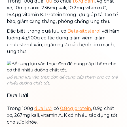
Trong 100g quả
lựu
có chứa
1.67g đạm
, 4g chất
xơ, 10mg canxi, 236mg kali, 10.2mg vitamin C,
16.4µg vitamin K. Protein trong lựu giúp tái tạo tế
bào, giảm căng thẳng, phòng chống ung thư.
Đặc biệt, trong quả lựu có
Beta-sitosterol
với hàm
lượng 4g/100g có tác dụng giảm viêm, giảm
cholesterol xấu, ngăn ngừa các bệnh tim mạch,
ung thư.
Bổ sung lựu vào thực đơn để cung cấp thêm cho cơ thể
nhiều dưỡng chất tốt.
Dưa lưới
Trong 100g
dưa lưới
có
0.84g protein
, 0.9g chất
xơ, 267mg kali, vitamin A, K có nhiều tác dụng tốt
cho sức khỏe.