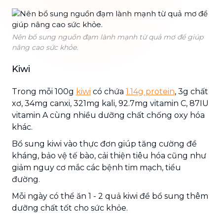
Nên bổ sung nguồn đạm lành mạnh từ quả mơ để giúp
nâng cao sức khỏe.
Kiwi
Trong mỗi 100g
kiwi
có chứa
1.14g protein
, 3g chất
xơ, 34mg canxi, 321mg kali, 92.7mg vitamin C, 87IU
vitamin A cùng nhiều dưỡng chất chống oxy hóa
khác.
Bổ sung kiwi vào thực đơn giúp tăng cường đề
kháng, bảo vệ tế bào, cải thiện tiêu hóa cũng như
giảm nguy cơ mắc các bệnh tim mạch, tiểu
đường.
Mỗi ngày có thể ăn 1 - 2 quả kiwi đề bổ sung thêm
dưỡng chất tốt cho sức khỏe.