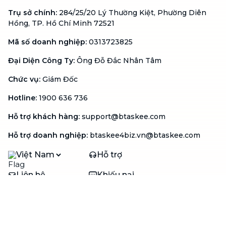
Trụ sở chính
:
284/25/20 Lý Thường Kiệt, Phường Diên
Hồng, TP. Hồ Chí Minh 72521
Mã số doanh nghiệp
:
0313723825
Đại Diện Công Ty
:
Ông Đỗ Đắc Nhân Tâm
Chức vụ
:
Giám Đốc
Hotline
:
1900 636 736
Hỗ trợ khách hàng
:
support@btaskee.com
Hỗ trợ doanh nghiệp
:
btaskee4biz.vn@btaskee.com
Việt Nam
Hỗ trợ
Liên hệ
Khiếu nại