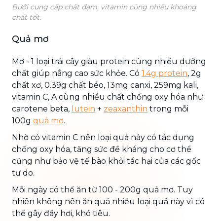
Bưởi cung cấp chất đạm, vitamin cùng nhiều khoáng
chất tốt.
Quả mơ
Mơ - 1 loại trái cây giàu protein cùng nhiều dưỡng
chất giúp nâng cao sức khỏe. Có
1.4g protein
, 2g
chất xơ, 0.39g chất béo, 13mg canxi, 259mg kali,
vitamin C, A cùng nhiều chất chống oxy hóa như
carotene beta,
lutein
+
zeaxanthin
trong mỗi
100g
quả mơ
.
Nhờ có vitamin C nên loại quả này có tác dụng
chống oxy hóa, tăng sức đề kháng cho cơ thể
cũng như bảo vệ tế bào khỏi tác hại của các gốc
tự do.
Mỗi ngày có thể ăn từ 100 - 200g quả mơ. Tuy
nhiên không nên ăn quá nhiều loại quả này vì có
thể gây đầy hơi, khó tiêu.