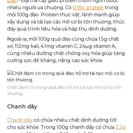
Đào
- loại trái cây giàu protein thơm ngon được
nhiều người ưa chuộng. Có
0.91g protein
trong
mỗi 100g đào. Protein thực vật, lành mạnh giúp
xây dựng và tái tạo các mô cơ bị tổn thương, thúc
đẩy quá trình tiêu hóa và hấp thụ dinh dưỡng.
Ngoài ra, mỗi 100g quả đào cũng chứa 1.5g chất
xơ, 112mg kali, 4.1mg vitamin C, 24µg vitamin A,
cùng nhiều dưỡng chất chống oxy hóa giúp tăng
cường sức đề kháng, nâng cao sức khỏe.
Chất đạm có trong quả đào hỗ trợ tái tạo mô cơ bị tổn
thương.
Chanh dây
Chanh dây
có chứa nhiều chất dinh dưỡng tốt
cho sức khỏe. Trong 100g chanh dây có chứa
2.2g