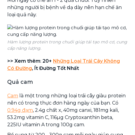
Mỗi ngày có thể ăn 1 - 2 quả chuối. Tuy nhiên
những người bị bệnh về dạ dày nên hạn chế ăn
loại quả này.
Hàm lượng protein trong chuối giúp tái tạo mô cơ, cung
cấp năng lượng.
>> Xem thêm
:
20+
Những Loại Trái Cây Không
Có Đường
, Ít Đường Tốt Nhất
Quả cam
Cam
là một trong những loại trái cây giàu protein
nên có trong thực đơn hàng ngày của bạn. Có
0.94g đạm
, 2.4g chất x, 40mg canxi, 181mg kali,
53.2mg vitamin C, 116µg Cryptoxanthin beta,
225IU vitamin A trong 100g cam.
Bổ sung từ 200 - 300g cam mỗi ngày giúp cung