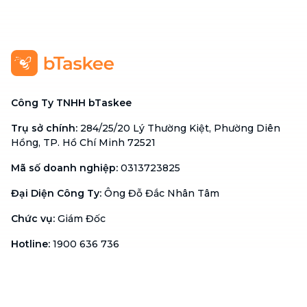
Công Ty TNHH bTaskee
Trụ sở chính
:
284/25/20 Lý Thường Kiệt, Phường Diên
Hồng, TP. Hồ Chí Minh 72521
Mã số doanh nghiệp
:
0313723825
Đại Diện Công Ty
:
Ông Đỗ Đắc Nhân Tâm
Chức vụ
:
Giám Đốc
Hotline
:
1900 636 736
Hỗ trợ khách hàng
:
support@btaskee.com
Hỗ trợ doanh nghiệp
:
btaskee4biz.vn@btaskee.com