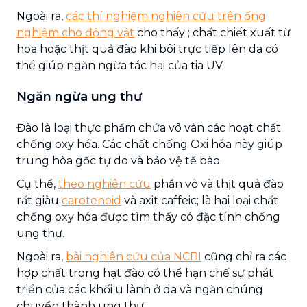
Ngoài ra,
các thí nghiệm nghiên cứu trên ống
nghiệm cho động vật
cho thấy ; chất chiết xuất từ
​​hoa hoặc thịt quả đào khi bôi trực tiếp lên da có
thể giúp ngăn ngừa tác hại của tia UV.
Ngăn ngừa ung thư
Đào là loại thực phẩm chứa vô vàn các hoạt chất
chống oxy hóa. Các chất chống Oxi hóa này giúp
trung hòa gốc tự do và bảo vệ tế bào.
Cụ thể,
theo nghiên cứu
phần vỏ và thịt quả đào
rất giàu
carotenoid
và axit caffeic; là hai loại chất
chống oxy hóa được tìm thấy có đặc tính chống
ung thư.
Ngoài ra,
bài nghiên cứu của NCBI
cũng chỉ ra các
hợp chất trong hạt đào có thể hạn chế sự phát
triển của các khối u lành ở da và ngăn chúng
chuyển thành ung thư.