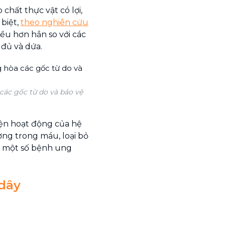
chất thực vật có lợi,
biệt,
theo nghiên cứu
ều hơn hẳn so với các
u đủ và dứa.
các gốc từ do và bảo vệ
iện hoạt động của hệ
ờng trong máu, loại bỏ
à một số bệnh ung
dây