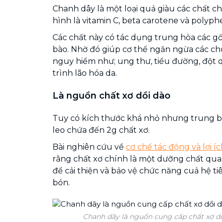
Chanh dây là một loại quả giàu các chất ch
hình là vitamin C, beta carotene và polyph
Các chất này có tác dụng trung hòa các gố
bào. Nhờ đó giúp cơ thể ngăn ngừa các c
nguy hiểm như; ung thư, tiểu đường, đột q
trình lão hóa da.
Là nguồn chất xơ dồi dào
Tuy có kích thước khá nhỏ nhưng trung b
leo chứa đến 2g chất xơ.
Bài nghiên cứu về
cơ chế tác động và lợi í
rằng chất xơ chính là một dưỡng chất quan
để cải thiện và bảo vệ chức năng cuả hệ t
bón.
Chanh dây là nguồn cung cấp chất xơ dồ