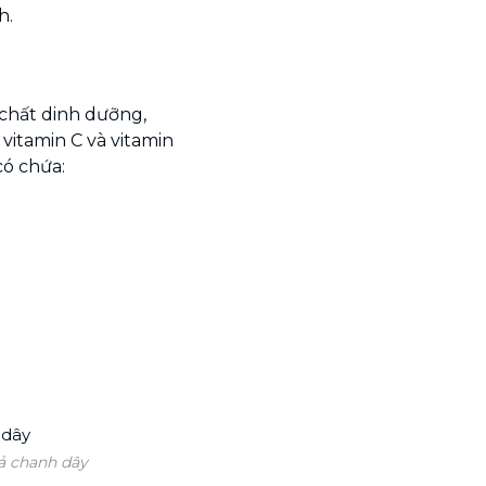
h.
chất dinh dưỡng,
 vitamin C và vitamin
có chứa:
ả chanh dây