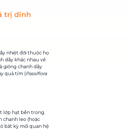
 trị dinh
cây nhiệt đới thuộc họ
anh dây khác nhau về
là giống chanh dây
y quả tím (
Passiflora
 lớp hạt bên trong.
ên chanh leo (hoặc
có bất kỳ mối quan hệ