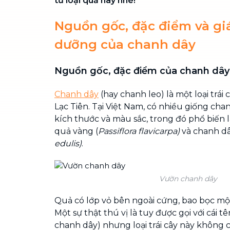
từ loại quả này nhé!
Nguồn gốc, đặc điểm và giá
dưỡng của chanh dây
Nguồn gốc, đặc điểm của chanh dây
Chanh dây
(hay chanh leo) là một loại trái 
Lạc Tiên. Tại Việt Nam, có nhiều giống ch
kích thước và màu sắc, trong đó phổ biến 
quả vàng (
Passiflora flavicarpa)
và chanh dâ
edulis)
.
Vườn chanh dây
Quả có lớp vỏ bên ngoài cứng, bao bọc một
Một sự thật thú vị là tuy được gọi với cái t
chanh dây) nhưng loại trái cây này không 