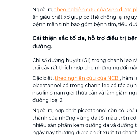
Ngoài ra,
theo nghiên cứu của Viện dược 
ăn giàu chất xơ giúp cơ thể chống lại ng
bệnh mãn tính bao gồm bệnh tim, tiểu đư
Cải thiện sắc tố da, hỗ trợ điều trị bệ
đường.
Chỉ số đường huyết (GI) trong chanh leo rấ
trái cây rất thích hợp cho những người mắ
Đặc biệt,
theo nghiên cứu của NCBI
, hàm 
piceatannol có trong chanh leo có tác dụn
insulin ở nam giới thừa cân và làm giảm n
đường loại 2.
Ngoài ra, hợp chất piceatannol còn có khả
thành của những vùng da tối màu trên cơ t
nhiều sản phẩm kem dưỡng da và dưỡng t
ngày nay thường được chiết xuất từ chanh