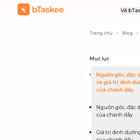
Về bTa
Giới
Trang chủ
Blog
Thôn
Khu
Tuy
Mục lục
Liên
Nguồn gốc, đặc 
và giá trị dinh d
của chanh dây
Nguồn gốc, đặc 
của chanh dây
Giá trị dinh dưỡn
của chanh dây