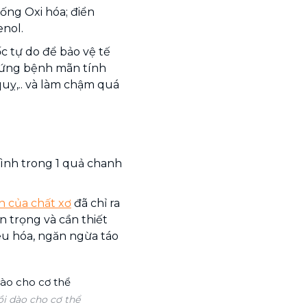
ống Oxi hóa; điển
enol.
c tự do để bảo vệ tế
hứng bệnh mãn tính
uỵ,.. và làm chậm quá
ình trong 1 quả chanh
ch của chất xơ
đã chỉ ra
 trọng và cần thiết
iêu hóa, ngăn ngừa táo
i dào cho cơ thể