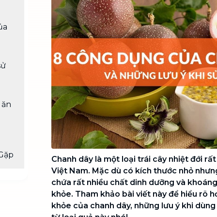
Chuyển nhà trọn gói, không lo dọn
dẹp nơi đi nơi đến
ủa
Vệ sinh công nghiệp
NEW
Vệ sinh chuyên nghiệp cho văn
phòng, nhà xưởng, công trình lớn
sử
 ăn
Gặp
Chanh dây là một loại trái cây nhiệt đới rấ
Việt Nam. Mặc dù có kích thước nhỏ nhưng
chứa rất nhiều chất dinh dưỡng và khoáng
khỏe. Tham khảo bài viết này để hiểu rõ hơ
khỏe của chanh dây, những lưu ý khi dùn