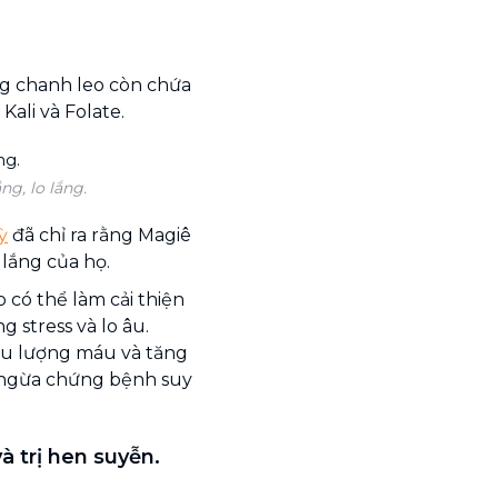
ng chanh leo còn chứa
ali và Folate.
g, lo lắng.
ỳ
đã chỉ ra rằng Magiê
 lắng của họ.
 có thể làm cải thiện
 stress và lo âu.
lưu lượng máu và tăng
 ngừa chứng bệnh suy
 trị hen suyễn.