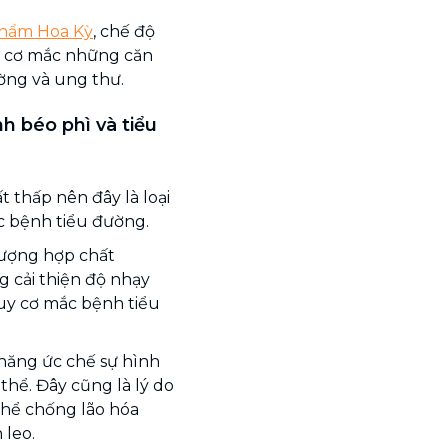
phẩm Hoa Kỳ
, chế độ
uy cơ mắc những căn
ờng và ung thư.
nh béo phì và tiểu
t thấp nên đây là loại
c bệnh tiểu đường.
lượng hợp chất
g cải thiện độ nhạy
guy cơ mắc bệnh tiểu
 năng ức chế sự hình
hể. Đây cũng là lý do
hể chống lão hóa
 leo.