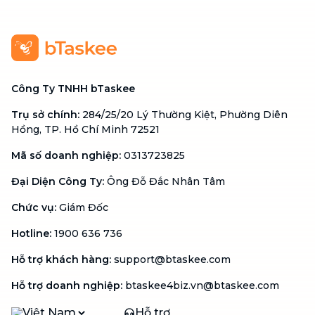
Công Ty TNHH bTaskee
Trụ sở chính
:
284/25/20 Lý Thường Kiệt, Phường Diên
Hồng, TP. Hồ Chí Minh 72521
Mã số doanh nghiệp
:
0313723825
Đại Diện Công Ty
:
Ông Đỗ Đắc Nhân Tâm
Chức vụ
:
Giám Đốc
Hotline
:
1900 636 736
Hỗ trợ khách hàng
:
support@btaskee.com
Hỗ trợ doanh nghiệp
:
btaskee4biz.vn@btaskee.com
Việt Nam
Hỗ trợ