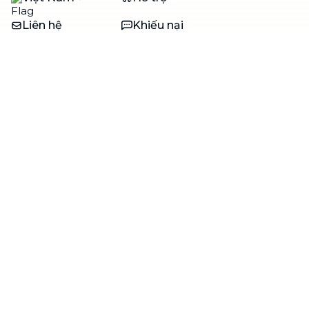
Liên hệ
Khiếu nại
Công ty
Về bTaskee
Liên hệ
Tuyển dụng
Câu chuyện người giúp
việc
bTaskee dành cho
Blog
doanh nghiệp
Trở thành đối tác
Hỗ trợ