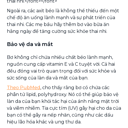
thai nhi.</font></font>
Ngoài ra, các axit béo là không thể thiếu đến một
chế độ ăn uống lành mạnh và sự phát triển của
thai nhi. Các mẹ bầu hãy thêm bơ vào bữa ăn
hằng ngày để tăng cường sức khỏe thai nhi.
Bảo vệ da và mắt
Bơ không chỉ chứa nhiều chất béo lành mạnh,
nguồn cung cấp vitamin E và C tuyệt vời. Cả hai
đều đóng vai trò quan trọng đối với sức khỏe và
sức sống của làn da và mắt của bạn.
Theo PubMed
, cho thấy rằng bơ có chứa các
phân tử lipid, polyhydroxy. Nó có thể giúp bảo vệ
làn da của bạn khỏi tác hại của ánh nắng mặt trời
và viêm nhiễm. Tia cực tím (UV) gây hại cho da của
bạn có thể gây ra nếp nhăn, cũng như các dấu
hiệu lão hóa khác và ung thư da.