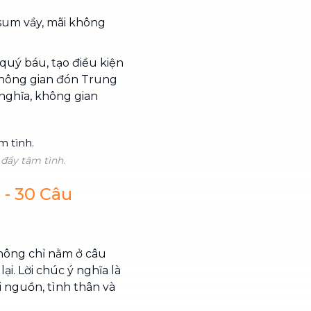
sum vầy, mãi không
 quý báu, tạo điều kiện
 không gian đón Trung
 nghĩa, không gian
đầy tâm tình.
 - 30 Câu
không chỉ nằm ở câu
ại. Lời chúc ý nghĩa là
i nguồn, tình thân và