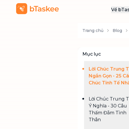
Về bTa
Giới
Trang chủ
Blog
Thôn
Khu
Tuy
Mục lục
Liên
Lời Chúc Trung 
Ngắn Gọn - 25 C
Chúc Tinh Tế Nh
Lời Chúc Trung 
Ý Nghĩa - 30 Câu
Thấm Đẫm Tình
Thân