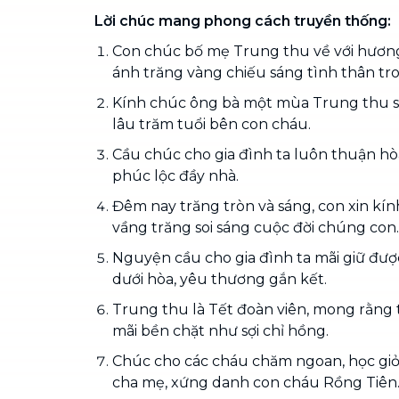
Lời chúc mang phong cách truyền thống:
Con chúc bố mẹ Trung thu về với hươ
ánh trăng vàng chiếu sáng tình thân tr
Kính chúc ông bà một mùa Trung thu sứ
lâu trăm tuổi bên con cháu.
Cầu chúc cho gia đình ta luôn thuận hòa
phúc lộc đầy nhà.
Đêm nay trăng tròn và sáng, con xin kí
vầng trăng soi sáng cuộc đời chúng con.
Nguyện cầu cho gia đình ta mãi giữ đượ
dưới hòa, yêu thương gắn kết.
Trung thu là Tết đoàn viên, mong rằng t
mãi bền chặt như sợi chỉ hồng.
Chúc cho các cháu chăm ngoan, học giỏi,
cha mẹ, xứng danh con cháu Rồng Tiên