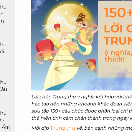
Chuyển nhà trọn gói, không lo dọn
Thu
dẹp nơi đi nơi đến
ắn
Vệ sinh công nghiệp
ền
NEW
Vệ sinh chuyên nghiệp cho văn
phòng, nhà xưởng, công trình lớn
Thu
ửi
Thu
Câu
Lời chúc Trung thu ý nghĩa kết hợp với kh
hảo tạo nên những khoảnh khắc đoàn viên
sưu tập 150+ câu chúc được phân loại chi ti
Thu
thể hiện tình cảm chân thành trong ngày l
 -
& Ấm
Mỗi dịp
Trung thu
về, bên cạnh những m