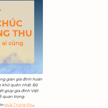
ông gian gia đình hoàn
 khó quên nhất. Bộ
ết giúp gia đình Việt
ễ quan trọng.
ón
quà Trung thu
,