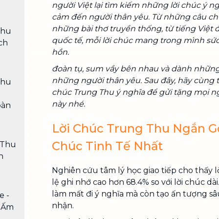
người Việt lại tìm kiếm những lời chúc ý n
cảm đến người thân yêu. Từ những câu c
những bài thơ truyền thống, từ tiếng Việt
Thu
quốc tế, mỗi lời chúc mang trong mình sứ
ch
hồn.
đoàn tụ, sum vầy bên nhau và dành những 
những người thân yêu. Sau đây, hãy cùng 
Thu
chúc Trung Thu ý nghĩa để gửi tặng mọi ng
này nhé.
oàn
Lời Chúc Trung Thu Ngắn Gọ
Chúc Tinh Tế Nhất
 Thu
n
Nghiên cứu tâm lý học giao tiếp cho thấy lờ
lệ ghi nhớ cao hơn 68.4% so với lời chúc dà
làm mất đi ý nghĩa mà còn tạo ấn tượng sâ
e -
nhận.
 Ấm