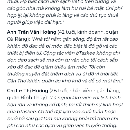
mưa. Họ biết cách làm sạch vết ố trên tường và
các góc nhà mà không làm hư hại bề mặt. Chi phí
hợp lý, lại không phải lo lắng về các thủ tục thuê
người giúp việc dài hạn."
Anh Trần Văn Hoàng
(42 tuổi, kinh doanh, quận
Cái Răng):
"Nhà tôi nằm gần sông, độ ẩm rất cao
khiến đồ đạc dễ bị mốc, đặc biệt là đồ gỗ và các
thiết bị điện tử. Cộng tác viên bTaskee không chỉ
dọn dẹp sạch sẽ mà còn tư vấn cho tôi cách sắp
xếp đồ đạc để giảm thiểu ẩm mốc. Tôi còn
thường xuyên đặt thêm dịch vụ ủi đồ vì thời tiết
Cần Thơ khiến quần áo khó khô và dễ có mùi ẩm."
Chị Lê Thị Hương
(28 tuổi, nhân viên ngân hàng,
quận Bình Thủy):
"Là người làm việc với lịch trình
bận rộn và không cố định, tôi rất thích sự linh hoạt
của bTaskee. Có thể đặt lịch vào cuối tuần hoặc
buổi tối sau giờ làm mà không phải trả thêm chi
phí cao như các dịch vụ giúp việc truyền thống.