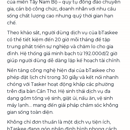
của miền Tây Nam Bộ – quy tụ đông đảo chuyên
gia, cán bộ công chức, doanh nhân với nhu cầu
sống chất lượng cao nhưng quỹ thời gian hạn
chế.
Theo khảo sát, người dùng dịch vụ của bTaskee
có thể tiết kiệm đến 20 giờ mỗi tháng để tập
trung phát triển sự nghiệp và chăm lo cho gia
đình. Hệ thống giá minh bạch từ 192.000đ/2 giờ
giúp người dùng dễ dàng lập kế hoạch tài chính.
Nền tảng công nghệ hiện đại của bTaskee cho
phép đặt lịch chỉ trong 30 giây và kết nối nhanh
chóng với Tasker hoạt động khắp các phường
trên địa bàn Cần Thơ. Hệ sinh thái dịch vụ đa
dạng gồm tổng vệ sinh, giặt ủi, nấu ăn, vệ sinh
máy lạnh… mang đến giải pháp chăm sóc không
gian sống toàn diện.
Không chỉ đơn thuần là một dịch vụ tiện ích,
bTaskee đang góp phần định hình phong cách