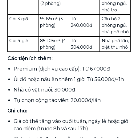
(2 phòng)
phòng ngủ,
nhà trọ
Gói 3 giờ
55-85m² (3
Từ
Căn hộ 2
phòng)
240.000đ
phòng ngủ,
nhà phố nhỏ
Gói 4 giờ
85-105m² (4
Từ
Nhà phố lớn,
phòng)
304.000đ
biệt thự nhỏ
Các tiện ích thêm:
Premium (dịch vụ cao cấp): Từ 67.000đ
Ủi đồ hoặc nấu ăn thêm 1 giờ: Từ 56.000đ/+1h
Nhà có vật nuôi: 30.000đ
Tự chọn cộng tác viên: 20.000đ/lần
Ghi chú:
Giá có thể tăng vào cuối tuần, ngày lễ hoặc giờ
cao điểm (trước 8h và sau 17h).