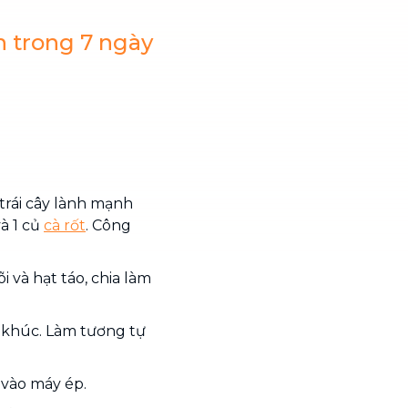
 trong 7 ngày
trái cây lành mạnh
và 1 củ
cà rốt
. Công
i và hạt táo, chia làm
ắt khúc. Làm tương tự
h vào máy ép.