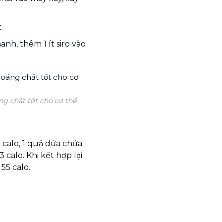
.
nh, thêm 1 ít siro vào
g chất tốt cho cơ thể.
calo, 1 quả dứa chứa
calo. Khi kết hợp lại
 55 calo.