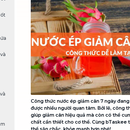
Chuyển nhà trọn gói, không lo dọn
dẹp nơi đi nơi đến
rốt
Vệ sinh công nghiệp
NEW
Vệ sinh chuyên nghiệp cho văn
phòng, nhà xưởng, công trình lớn
dứa
 và
 và
Công thức nước ép giảm cân 7 ngày đang 
được nhiều người quan tâm. Bởi lẽ, công 
giúp giảm cân hiệu quả mà còn có thể cu
chất cần thiết cho cơ thể. Cùng bTaskee 
ảm
thể săn chắc, khỏe mạnh hơn nhé!