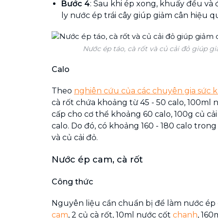
Bước 4
: Sau khi ép xong, khuấy đều và đ
ly nước ép trái cây giúp giảm cân hiệu q
Nước ép táo, cà rốt và củ cải đỏ giúp 
Calo
Theo
nghiên cứu của các chuyên gia sức 
cà rốt chứa khoảng từ 45 - 50 calo, 100ml 
cấp cho cơ thể khoảng 60 calo, 100g củ cả
calo. Do đó, có khoảng 160 - 180 calo trong 
và củ cải đỏ.
Nước ép cam, cà rốt
Công thức
Nguyên liệu cần chuẩn bị để làm nước ép c
cam
, 2 củ cà rốt, 10ml nước cốt
chanh
, 160