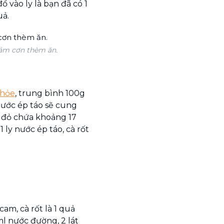
ổ vào ly là bạn đã có 1
uả.
giảm cơn thèm ăn.
khỏe
, trung bình 100g
nước ép táo sẽ cung
i đỏ chứa khoảng 17
1 ly nước ép táo, cà rốt
am, cà rốt là 1 quả
ml nước đường, 2 lát