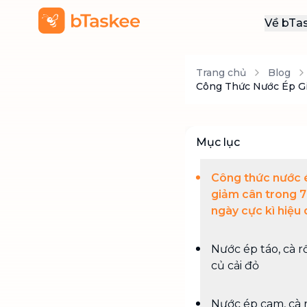
Về bTa
Giới
Trang chủ
Blog
Thôn
Công Thức Nước Ép G
Khu
Tuy
Mục lục
Liên
Công thức nước 
giảm cân trong 7
ngày cực kì hiệu
Nước ép táo, cà r
củ cải đỏ
Nước ép cam, cà 