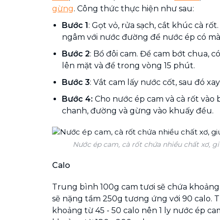
gừng
. Công thức thực hiện như sau:
Bước 1
: Gọt vỏ, rửa sạch, cắt khúc cà rố
ngâm với nước đường để nước ép có mà
Bước 2
: Bổ đôi cam. Để cam bớt chua, có
lên mặt và để trong vòng 15 phút.
Bước 3
: Vắt cam lấy nước cốt, sau đó xay
Bước 4:
Cho nước ép cam và cà rốt vào 
chanh, đường và gừng vào khuấy đều.
Nước ép cam, cà rốt chứa nhiều chất xơ, g
Calo
Trung bình 100g cam tươi sẽ chứa khoảng
sẽ nặng tầm 250g tương ứng với 90 calo. T
khoảng từ 45 - 50 calo nên 1 ly nước ép ca