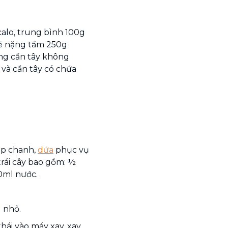
calo, trung bình 100g
sẽ nặng tầm 250g
ong cần tây không
 và cần tây có chứa
ép chanh,
dứa
phục vụ
rái cây bao gồm: ½
00ml nước.
g nhỏ.
hái vào máy xay, xay