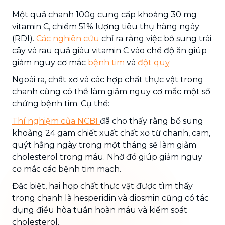
Một quả chanh 100g cung cấp khoảng 30 mg
vitamin C, chiếm 51% lượng tiêu thụ hàng ngày
(RDI).
Các nghiên cứu
chỉ ra rằng việc bổ sung trái
cây và rau quả giàu vitamin C vào chế độ ăn giúp
giảm nguy cơ mắc
bệnh tim
và
đột quỵ
Ngoài ra, chất xơ và các hợp chất thực vật trong
chanh cũng có thể làm giảm nguy cơ mắc một số
chứng bệnh tim. Cụ thể:
Thí nghiệm của NCBI
đã cho thấy rằng bổ sung
khoảng 24 gam chiết xuất chất xơ từ chanh, cam,
quýt hằng ngày trong một tháng sẽ làm giảm
cholesterol trong máu. Nhờ đó giúp giảm nguy
cơ mắc các bệnh tim mạch.
Đặc biệt, hai hợp chất thực vật được tìm thấy
trong chanh là hesperidin và diosmin cũng có tác
dụng điều hòa tuần hoàn máu và kiểm soát
cholesterol.