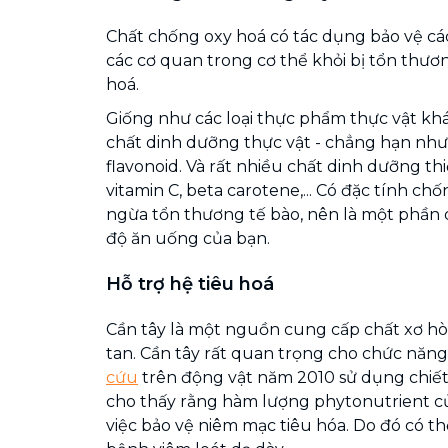
Chất chống oxy hoá có tác dụng bảo vệ cá
các cơ quan trong cơ thể khỏi bị tổn thươ
hoá.
Giống như các loại thực phẩm thực vật khá
chất dinh dưỡng thực vật - chẳng hạn như 
flavonoid. Và rất nhiều chất dinh dưỡng th
vitamin C, beta carotene,... Có đặc tính c
ngừa tổn thương tế bào, nên là một phần
độ ăn uống của bạn.
Hỗ trợ hệ tiêu hoá
Cần tây là một nguồn cung cấp chất xơ hò
tan. Cần tây rất quan trọng cho chức năng
cứu
trên động vật năm 2010 sử dụng chiết
cho thấy rằng hàm lượng phytonutrient của
việc bảo vệ niêm mạc tiêu hóa. Do đó có th