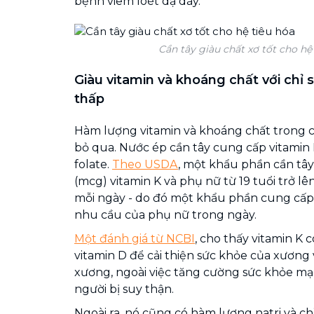
bệnh viêm loét dạ dày.
Cần tây giàu chất xơ tốt cho hệ
Giàu vitamin và khoáng chất với chỉ
thấp
Hàm lượng vitamin và khoáng chất trong c
bỏ qua. Nước ép cần tây cung cấp vitamin K,
folate.
Theo USDA
, một khẩu phần cần tâ
(mcg) vitamin K và phụ nữ từ 19 tuổi trở 
mỗi ngày - do đó một khẩu phần cung cấ
nhu cầu của phụ nữ trong ngày.
Một đánh giá từ NCBI
, cho thấy vitamin K 
vitamin D để cải thiện sức khỏe của xương
xương, ngoài việc tăng cường sức khỏe 
người bị suy thận.
Ngoài ra, nó cũng có hàm lượng natri và c