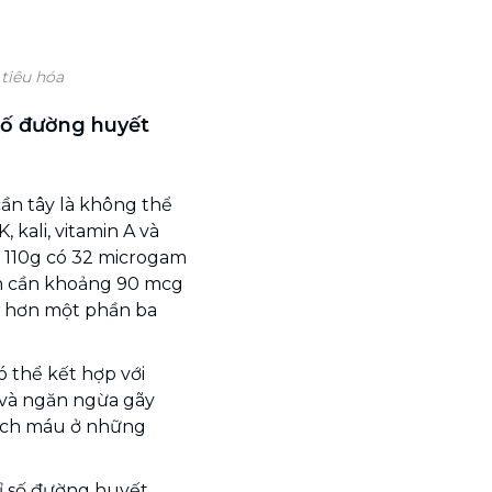
 tiêu hóa
 số đường huyết
ần tây là không thể
 kali, vitamin A và
y 110g có 32 microgam
lên cần khoảng 90 mcg
p hơn một phần ba
có thể kết hợp với
 và ngăn ngừa gãy
mạch máu ở những
hỉ số đường huyết