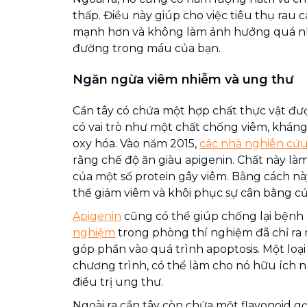
thấp. Điều này giúp cho việc tiêu thụ rau c
mạnh hơn và không làm ảnh hưởng quá n
đường trong máu của bạn.
Ngăn ngừa viêm nhiễm và ung thư
Cần tây có chứa một hợp chất thực vật đượ
có vai trò như một chất chống viêm, khán
oxy hóa. Vào năm 2015,
các nhà nghiên cứ
rằng chế độ ăn giàu apigenin. Chất này là
của một số protein gây viêm. Bằng cách nà
thể giảm viêm và khôi phục sự cân bằng c
Apigenin
cũng có thể giúp chống lại bệnh
nghiệm
trong phòng thí nghiệm đã chỉ ra 
góp phần vào quá trình apoptosis. Một loại
chương trình, có thể làm cho nó hữu ích
điều trị ung thư.
Ngoài ra cần tây còn chứa một flavonoid gọi