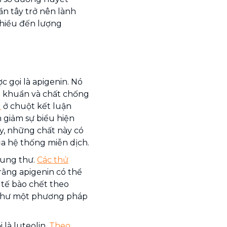
ần tây trở nên lành
hiều đến lượng
c gọi là apigenin. Nó
g khuẩn và chất chống
u
ở chuột kết luận
m giảm sự biểu hiện
y, những chất này có
ủa hệ thống miễn dịch.
 ung thư.
Các thử
rằng apigenin có thể
 tế bào chết theo
 như một phương pháp
 là luteolin.
Theo