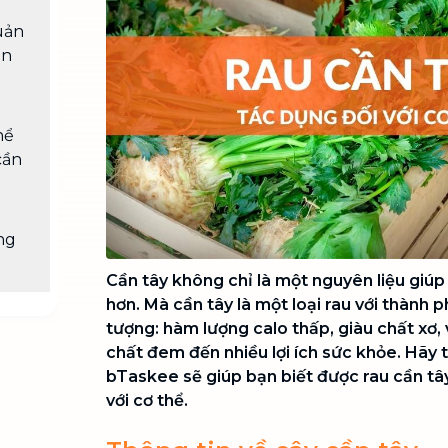
Chuyển nhà trọn gói, không lo dọn
uản
dẹp nơi đi nơi đến
ần
Vệ sinh công nghiệp
NEW
Vệ sinh chuyên nghiệp cho văn
phòng, nhà xưởng, công trình lớn
hể
cần
ng
Cần tây không chỉ là một nguyên liệu giú
hơn. Mà cần tây là một loại rau với thành 
tượng: hàm lượng calo thấp, giàu chất xơ,
chất đem đến nhiều lợi ích sức khỏe. Hãy t
bTaskee sẽ giúp bạn biết được rau cần tây
với cơ thể.