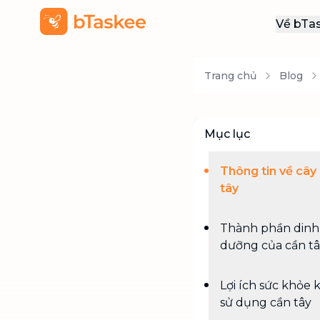
Về bTa
Giới
Trang chủ
Blog
Thôn
Khu
Tuy
Mục lục
Liên
Thông tin về cây
tây
Thành phần dinh
dưỡng của cần t
Lợi ích sức khỏe k
sử dụng cần tây