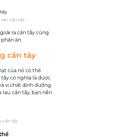
rau cần tây
 Ngoài ra cần tây cũng
 phần ăn.
ng cần tây
hạt của nó có thể
 tây có nghĩa là được
và vi chất dinh dưỡng
a rau cần tây, bạn nên
u cần tây
thể