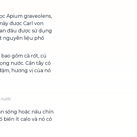
c Apium graveolens,
 này được Carl von
Ban đầu được sử dụng
ột nguyên liệu phổ
 bao gồm cà rốt, củ
 mọng nước. Cần tây có
đậm, hương vị của nó
 nước
n sống hoặc nấu chín.
biến ít calo và nó có