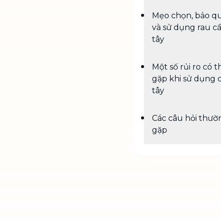
Mẹo chọn, bảo q
và sử dụng rau c
tây
Một số rủi ro có t
gặp khi sử dụng 
tây
Các câu hỏi thườ
gặp