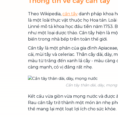
Thông tin về cây cần tây
Theo Wikipedia,
cần tây
danh pháp khoa họ
là một loài thực vật thuộc họ Hoa tán. Loài
Linné mô tả khoa học đầu tiên năm 1753. 
như một loại dược thảo. Cần tây hiện là m
biến trong nhà bếp trên toàn thế giới.
Cần tây là một phần của gia đình Apiaceae,
cải, mùi tây và celeriac. Thân cây dài, dày,
màu từ trắng đến xanh lá cây - màu càng 
càng mạnh, có vị đắng rất nhẹ.
Cần tây thân dài, dày, mọng
Kết cấu vừa giòn vừa mọng nước và được ă
Rau cần tây trở thành một món ăn nhẹ phổ 
thể mang lại một loạt lợi ích cho sức khỏe.