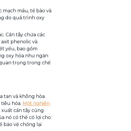
c mạch máu, tế bào và
ng do quá trình oxy
c. Cần tây chứa các
axit phenolic và
iết yếu, bao gồm
hống oxy hóa như ngăn
 quan trọng trong chế
a tan và không hòa
 tiêu hóa.
Một nghiên
 xuất cần tây cũng
 nó có thể có lợi cho
ể bảo vệ chống lại