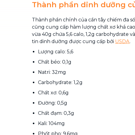
Thành phần dinh dưỡng củ
Thành phần chính của cần tây chiếm đa số
cũng cung cấp hàm lượng chất xơ khá cao.
vừa 40g chứa 5,6 calo, 1,2g carbohydrate v
tin dinh dưỡng được cung cấp bởi
USDA
.
Lượng calo: 5,6
Chất béo: 0,1g
Natri: 32mg
Carbohydrate: 1,2g
Chất xơ: 0,6g
Đường: 0,5g
Chất đạm: 0,3g
Kali: 104mg
Phốt pho: 9,6mg