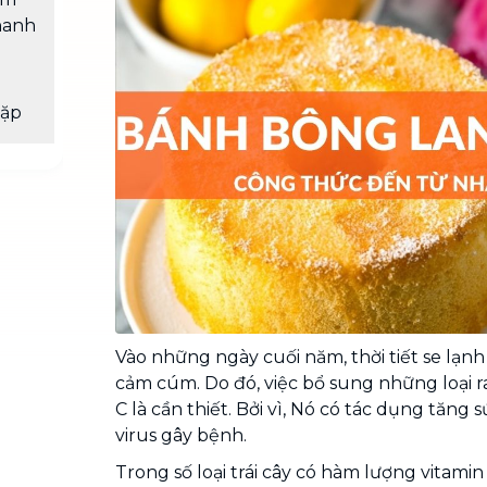
Chuyển nhà trọn gói, không lo dọn
hanh
dẹp nơi đi nơi đến
Vệ sinh công nghiệp
NEW
Vệ sinh chuyên nghiệp cho văn
gặp
phòng, nhà xưởng, công trình lớn
Vào những ngày cuối năm, thời tiết se lạnh
cảm cúm. Do đó, việc bổ sung những loại r
C là cần thiết. Bởi vì, Nó có tác dụng tăng 
virus gây bệnh.
Trong số loại trái cây có hàm lượng vitami