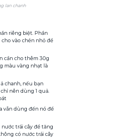
ng lan chanh
ần riêng biệt. Phần
g cho vào chén nhỏ để
ạn cần cho thêm 30g
g màu vàng nhạt là
uả chanh, nếu bạn
chỉ nên dùng 1 quả.
bát
ta vẫn dùng đến nó để
nước trái cây để tăng
hông có nước trái cây