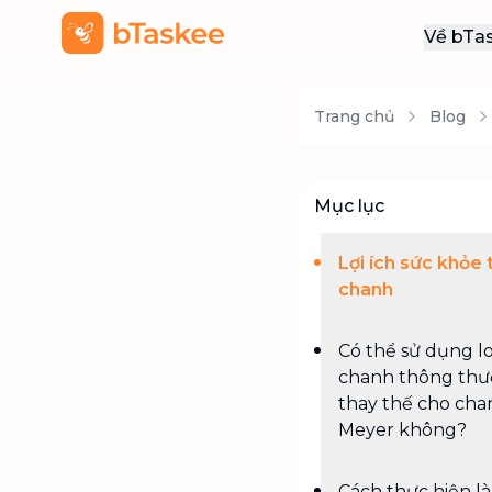
Về bTa
Giới
Trang chủ
Blog
Thôn
Khu
Tuy
Mục lục
Liên
Lợi ích sức khỏe 
chanh
Có thể sử dụng lo
chanh thông th
thay thế cho cha
Meyer không?
Cách thực hiện l