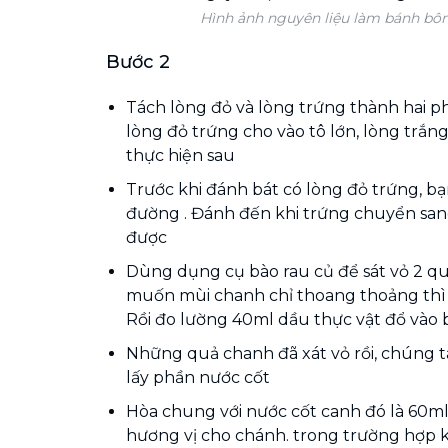
Hình ảnh nguyên liệu làm bánh bô
Bước 2
Tách lòng đỏ và lòng trứng thành hai ph
lòng đỏ trứng cho vào tô lớn, lòng trắn
thực hiện sau
Trước khi đánh bát có lòng đỏ trứng, b
đường . Đánh đến khi trứng chuyển san
được
Dùng dụng cụ bào rau củ để sát vỏ 2 q
muốn mùi chanh chỉ thoang thoảng thì 
Rồi đo lường 40ml dầu thực vật đổ vào 
Những quả chanh đã xát vỏ rồi, chúng 
lấy phần nước cốt
Hòa chung với nước cốt canh đó là 60ml 
hương vị cho chánh. trong trường hợp k