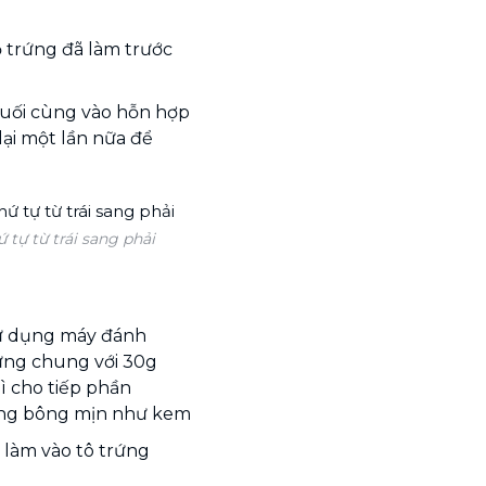
ỏ trứng đã làm trước
cuối cùng vào hỗn hợp
ại một lần nữa để
tự từ trái sang phải
sử dụng máy đánh
ứng chung với 30g
hì cho tiếp phần
rứng bông mịn như kem
 làm vào tô trứng