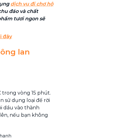
dụng
dịch vụ đi chợ hộ
 chu đáo và chất
 phẩm tươi ngon sẽ
i đây
bông lan
C trong vòng 15 phút.
 sử dụng loại đế rời
ôi dầu vào thành
lên, nếu bạn không