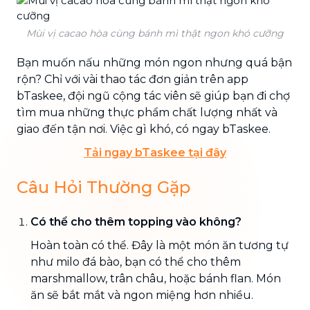
Mùi vị cacao hòa cùng bánh mì thật ngon khó cưỡng
Bạn muốn nấu những món ngon nhưng quá bận
rộn? Chỉ với vài thao tác đơn giản trên app
bTaskee, đội ngũ cộng tác viên sẽ giúp bạn đi chợ
tìm mua những thực phẩm chất lượng nhất và
giao đến tận nơi. Việc gì khó, có ngay bTaskee.
Tải ngay bTaskee tại đây
Câu Hỏi Thường Gặp
Có thể cho thêm topping vào không?
Hoàn toàn có thể. Đây là một món ăn tương tự
như milo đá bào, bạn có thể cho thêm
marshmallow, trân châu, hoặc bánh flan. Món
ăn sẽ bắt mắt và ngon miệng hơn nhiều.