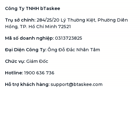
Công Ty TNHH bTaskee
Trụ sở chính
:
284/25/20 Lý Thường Kiệt, Phường Diên
Hồng, TP. Hồ Chí Minh 72521
Mã số doanh nghiệp
:
0313723825
Đại Diện Công Ty
:
Ông Đỗ Đắc Nhân Tâm
Chức vụ
:
Giám Đốc
Hotline
:
1900 636 736
Hỗ trợ khách hàng
:
support@btaskee.com
Hỗ trợ doanh nghiệp
:
btaskee4biz.vn@btaskee.com
Việt Nam
Hỗ trợ
Liên hệ
Khiếu nại