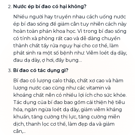
Nước ép bí đao có hại không?
Nhiều người hay truyền nhau cách uống nước
ép bí đao sống để giảm cân tuy nhiên cách này
hoàn toàn phản khoa học. Vì trong bí đao sống
có tính xà phòng rất cao và dễ dàng chuyển
thành chất tẩy rửa nguy hại cho cơ thể, làm
phát sinh ra một số bệnh như: Viêm loét dạ dày,
đau dạ dày, ợ hơi, đầy bụng…
Bí đao có tác dụng gì?
Bí đao có lượng calo thấp, chất xơ cao và hàm
lượng nước cao cũng như các vitamin và
khoáng chất nên có nhiều lợi ích cho sức khỏe.
Tác dụng của bí đao bao gồm cải thiện hệ tiêu
hóa, ngăn ngừa loét dạ dày, giảm viêm kháng
khuẩn, tăng cường thị lực, tăng cường miễn
dịch, thanh lọc cơ thể, làm đẹp da và giảm
cân,...